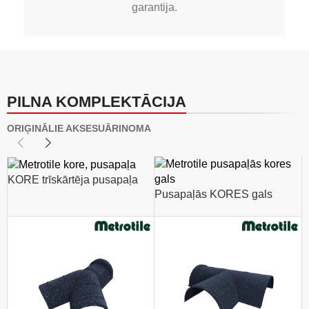
garantija.
PILNA KOMPLEKTĀCIJA
ORIĢINĀLIE AKSESUĀRI
NOMA
KORE trīskārtēja pusapaļa
Pusapaļās KORES gals