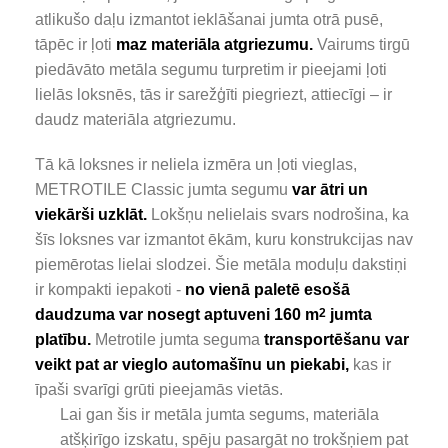
atlikušo daļu izmantot ieklāšanai jumta otrā pusē,
tāpēc ir ļoti
maz materiāla atgriezumu.
Vairums tirgū
piedāvāto metāla segumu turpretim ir pieejami ļoti
lielās loksnēs, tās ir sarežģīti piegriezt, attiecīgi – ir
daudz materiāla atgriezumu.
Tā kā loksnes ir neliela izmēra un ļoti vieglas,
METROTILE Classic jumta segumu
var ātri un
viekārši uzklāt.
Lokšņu nelielais svars nodrošina, ka
šīs loksnes var izmantot ēkām, kuru konstrukcijas nav
piemērotas lielai slodzei. Šie metāla moduļu dakstiņi
ir kompakti iepakoti -
no vienā paletē esošā
daudzuma var nosegt aptuveni 160 m
2
jumta
platību.
Metrotile jumta seguma
transportēšanu var
veikt pat ar vieglo automašīnu un piekabi,
kas ir
īpaši svarīgi grūti pieejamās vietās.
Lai gan šis ir metāla jumta segums, materiāla
atšķirīgo izskatu, spēju pasargāt no trokšņiem pat