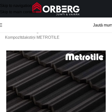
Skip to navigation
Skip to main content
Jautā mu
Sākums
/
Jumta segumi
/
Kompozītdakstiņi METROTILE