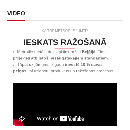
VIDEO
KĀ TOP METROTILE JUMTI?
IESKATS RAŽOŠANĀ
Metrotile metāla dakstiņi tiek ražoti
Beļģijā.
Tie ir
projektēti
atbilstoši visaugstākajiem standartiem.
Tāpat uzņēmums ik gadu
investē 10 % savas
peļņas
, lai uzlabotu produktus un ražošanas procesus.