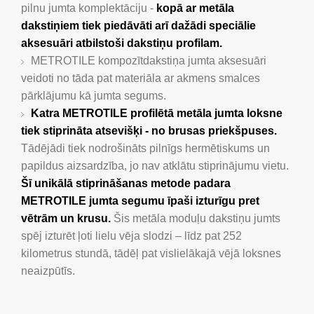
pilnu jumta komplektāciju -
kopā ar metāla
dakstiņiem tiek piedāvāti arī dažādi speciālie
aksesuāri atbilstoši dakstiņu profilam.
METROTILE kompozītdakstiņa jumta aksesuāri
veidoti no tāda pat materiāla ar akmens smalces
pārklājumu kā jumta segums.
Katra METROTILE profilētā metāla jumta loksne
tiek stiprināta atsevišķi - no brusas priekšpuses.
Tādējādi tiek nodrošināts pilnīgs hermētiskums un
papildus aizsardzība, jo nav atklātu stiprinājumu vietu.
Šī unikālā stiprināšanas metode padara
METROTILE jumta segumu īpaši izturīgu pret
vētrām un krusu.
Šis metāla moduļu dakstiņu jumts
spēj izturēt ļoti lielu vēja slodzi – līdz pat 252
kilometrus stundā, tādēļ pat vislielākajā vējā loksnes
neaizpūtīs.