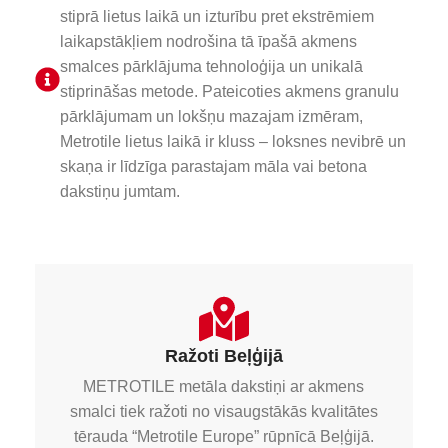
stiprā lietus laikā un izturību pret ekstrēmiem
laikapstākļiem nodrošina tā īpašā akmens
smalces pārklājuma tehnoloģija un unikalā
stiprināšas metode. Pateicoties akmens granulu
pārklājumam un lokšņu mazajam izmēram,
Metrotile lietus laikā ir kluss – loksnes nevibrē un
skaņa ir līdzīga parastajam māla vai betona
dakstiņu jumtam.
Ražoti Beļģijā
METROTILE metāla dakstiņi ar akmens
smalci tiek ražoti no visaugstākās kvalitātes
tērauda “Metrotile Europe” rūpnīcā Beļģijā.