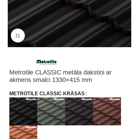
Klikšķini, lai palielinātu attēlu
Metrotile CLASSIC metāla dakstiņi ar
akmens smalci 1330×415 mm
METROTILE CLASSIC KRĀSAS