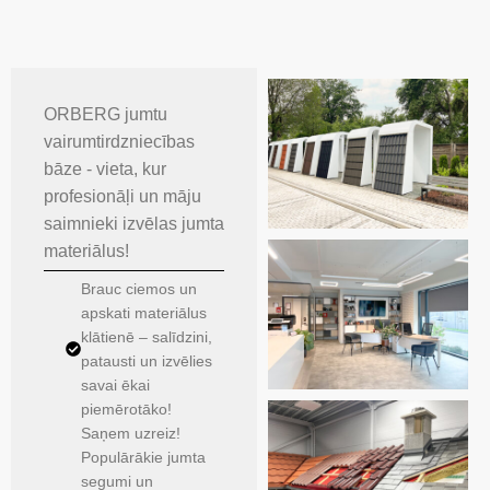
ORBERG jumtu
vairumtirdzniecības
bāze - vieta, kur
profesionāļi un māju
saimnieki izvēlas jumta
materiālus!
Brauc ciemos un
apskati materiālus
klātienē – salīdzini,
patausti un izvēlies
savai ēkai
piemērotāko!
Saņem uzreiz!
Populārākie jumta
segumi un