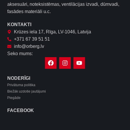
aksesuāri, noteksistēmas, ventilācijas izvadi, dūmvadi,
fasādes materiāli u.c.
KONTAKTI
Krūzes iela 17, Rīga, LV-1046, Latvija
+371 67 39 51 51
info@orberg.lv
Seko mums:
NODERĪGI
Privātuma politika
Biežāk uzdotie jautājumi
Piegāde
FACEBOOK