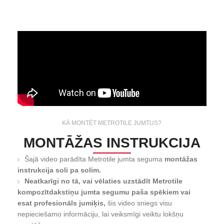
KĀ MONTĒT METROTILE JUMTUS?
MONTĀŽAS INSTRUKCIJA
Šajā video parādīta Metrotile jumta seguma
montāžas
instrukcija soli pa solim.
Neatkarīgi no tā, vai vēlaties uzstādīt Metrotile
kompozītdakstiņu jumta segumu paša spēkiem vai
esat profesionāls jumiķis,
šis video sniegs visu
nepieciešamo informāciju, lai veiksmīgi veiktu lokšņu