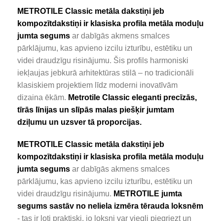
METROTILE Classic metāla dakstiņi jeb
kompozītdakstiņi ir klasiska profila metāla moduļu
jumta segum
s
ar dabīgās akmens smalces
pārklājumu, kas apvieno izcilu izturību, estētiku un
videi draudzīgu risinājumu. Šis profils harmoniski
iekļaujas jebkurā arhitektūras stilā – no tradicionāli
klasiskiem projektiem līdz moderni inovatīvām
dizaina ēkām.
Metrotile Classic eleganti precīzās,
tīrās līnijas un slīpās malas piešķir jumtam
dziļumu un uzsver tā proporcijas.
METROTILE Classic metāla dakstiņi jeb
kompozītdakstiņi ir klasiska profila metāla moduļu
jumta segum
s
ar dabīgās akmens smalces
pārklājumu, kas apvieno izcilu izturību, estētiku un
videi draudzīgu risinājumu.
METROTILE jumta
segums sastāv no neliela izmēra tērauda loksnēm
- tas ir ļoti praktiski, jo loksni var viegli piegriezt un