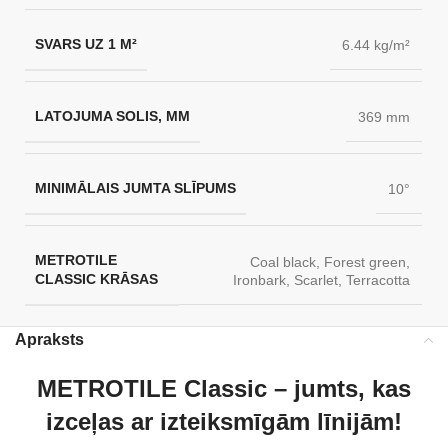
SVARS UZ 1 M²
6.44 kg/m²
LATOJUMA SOLIS, MM
369 mm
MINIMĀLAIS JUMTA SLĪPUMS
10°
METROTILE
Coal black
,
Forest green
,
CLASSIC KRĀSAS
Ironbark
,
Scarlet
,
Terracotta
Apraksts
METROTILE Classic – jumts, kas
izceļas ar izteiksmīgām līnijām!