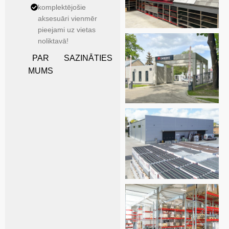
komplektējošie
aksesuāri vienmēr
pieejami uz vietas
noliktavā!
PAR
SAZINĀTIES
MUMS