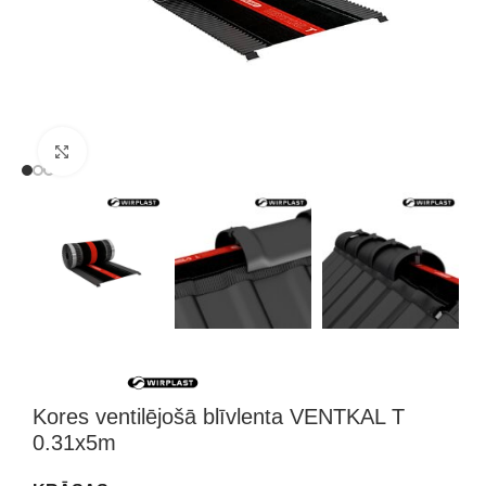
Klikšķini, lai palielinātu attēlu
Kores ventilējošā blīvlenta VENTKAL T
0.31x5m