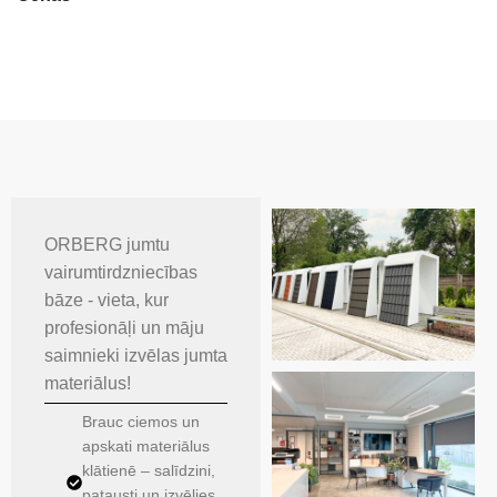
ORBERG jumtu
vairumtirdzniecības
bāze - vieta, kur
profesionāļi un māju
saimnieki izvēlas jumta
materiālus!
Brauc ciemos un
apskati materiālus
klātienē – salīdzini,
patausti un izvēlies