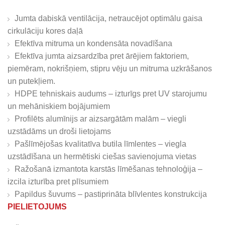
Jumta dabiskā ventilācija, netraucējot optimālu gaisa
cirkulāciju kores daļā
Efektīva mitruma un kondensāta novadīšana
Efektīva jumta aizsardzība pret ārējiem faktoriem,
piemēram, nokrišņiem, stipru vēju un mitruma uzkrāšanos
un putekļiem.
HDPE tehniskais audums – izturīgs pret UV starojumu
un mehāniskiem bojājumiem
Profilēts alumīnijs ar aizsargātām malām – viegli
uzstādāms un droši lietojams
Pašlīmējošas kvalitatīva butila līmlentes – viegla
uzstādīšana un hermētiski ciešas savienojuma vietas
Ražošanā izmantota karstās līmēšanas tehnoloģija –
izcila izturība pret plīsumiem
Papildus šuvums – pastiprināta blīvlentes konstrukcija
PIELIETOJUMS