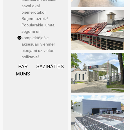
savai ēkai
piemērotāko!
Saņem uzreiz!
Populārākie jumta
segumi un
komplektējošie
aksesuāri vienmēr
pieejami uz vietas
noliktavā!
PAR
SAZINĀTIES
MUMS