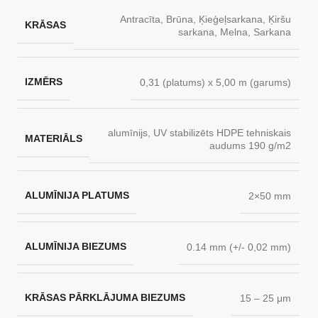
Antracīta
,
Brūna
,
Ķieģeļsarkana
,
Ķiršu
KRĀSAS
sarkana
,
Melna
,
Sarkana
IZMĒRS
0,31 (platums) x 5,00 m (garums)
alumīnijs, UV stabilizēts HDPE tehniskais
MATERIĀLS
audums 190 g/m2
ALUMĪNIJA PLATUMS
2×50 mm
ALUMĪNIJA BIEZUMS
0.14 mm (+/- 0,02 mm)
KRĀSAS PĀRKLĀJUMA BIEZUMS
15 – 25 μm