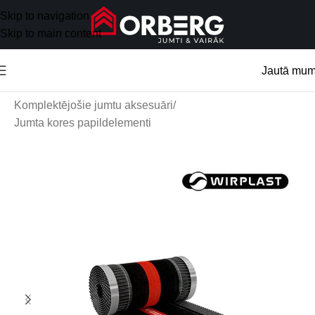
Skip to navigation
Skip to main content
Jautā mu
Sākums
/
Jumta aksesuāri
/
Komplektējošie jumtu aksesuāri
/
Jumta kores papildelementi