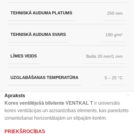
TEHNISKĀ AUDUMA PLATUMS
250 mm
TEHNISKĀ AUDUMA SVARS
190 g/m²
LĪMES VEIDS
Butils 20 mm/1 mm
UZGLABĀŠANAS TEMPERATŪRA
5 – 25 °C
Apraksts
Kores ventilējošā blīvlente VENTKAL T
ir universāls
kores ventilācijas un aizsardzības elements, kas paredzēts
izmantošanai horizontālajām un slīpajām korēm.
PRIEKŠROCĪBAS