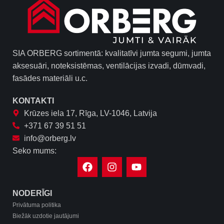
SIA ORBERG sortimentā: kvalitatīvi jumta segumi, jumta
aksesuāri, noteksistēmas, ventilācijas izvadi, dūmvadi,
fasādes materiāli u.c.
KONTAKTI
Krūzes iela 17, Rīga, LV-1046, Latvija
+371 67 39 51 51
info@orberg.lv
Seko mums:
NODERĪGI
Privātuma politika
Biežāk uzdotie jautājumi