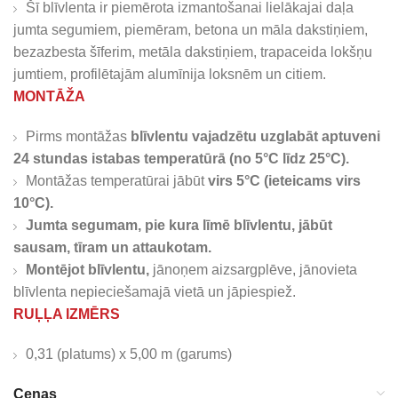
Šī blīvlenta ir piemērota izmantošanai lielākajai daļa
jumta segumiem, piemēram, betona un māla dakstiņiem,
bezazbesta šīferim, metāla dakstiņiem, trapaceida lokšņu
jumtiem, profilētajām alumīnija loksnēm un citiem.
MONTĀŽA
Pirms montāžas
blīvlentu vajadzētu uzglabāt aptuveni
24 stundas istabas temperatūrā (no 5°C līdz 25°C).
Montāžas temperatūrai jābūt
virs 5°C (ieteicams virs
10°C).
Jumta segumam, pie kura līmē blīvlentu, jābūt
sausam, tīram un attaukotam.
Montējot blīvlentu,
jānoņem aizsargplēve, jānovieta
blīvlenta nepieciešamajā vietā un jāpiespiež.
RUĻĻA IZMĒRS
0,31 (platums) x 5,00 m (garums)
Cenas