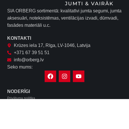
SIA ORBERG sortimentā: kvalitatīvi jumta segumi, jumta
aksesuāri, noteksistēmas, ventilācijas izvadi, dūmvadi,
fasādes materiāli u.c.
KONTAKTI
Krūzes iela 17, Rīga, LV-1046, Latvija
+371 67 39 51 51
info@orberg.lv
Seko mums:
NODERĪGI
Privātuma politika
Biežāk uzdotie jautājumi
Piegāde
FACEBOOK