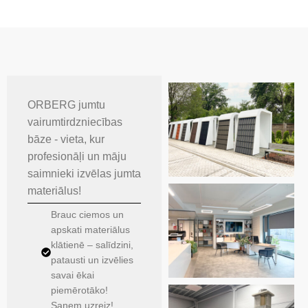
ORBERG jumtu
vairumtirdzniecības
bāze - vieta, kur
profesionāļi un māju
saimnieki izvēlas jumta
materiālus!
Brauc ciemos un
apskati materiālus
klātienē – salīdzini,
patausti un izvēlies
savai ēkai
piemērotāko!
Saņem uzreiz!