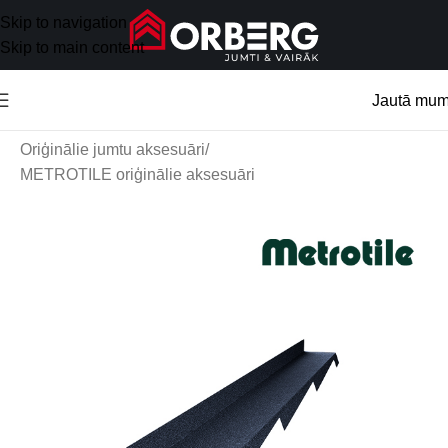
Skip to navigation
Skip to main content
Jautā mu
Sākums
/
Jumta aksesuāri
/
Oriģinālie jumtu aksesuāri
/
METROTILE oriģinālie aksesuāri