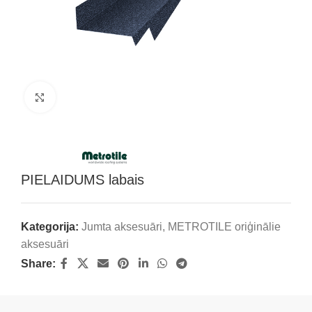
Klikšķini, lai palielinātu attēlu
PIELAIDUMS labais
Kategorija:
Jumta aksesuāri
,
METROTILE oriģinālie
aksesuāri
Share: