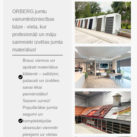
ORBERG jumtu
vairumtirdzniecības
bāze - vieta, kur
profesionāļi un māju
saimnieki izvēlas jumta
materiālus!
Brauc ciemos un
apskati materiālus
klātienē – salīdzini,
patausti un izvēlies
savai ēkai
piemērotāko!
Saņem uzreiz!
Populārākie jumta
segumi un
komplektējošie
aksesuāri vienmēr
pieejami uz vietas