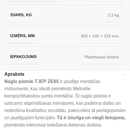
SVARS, KG
2.3 kg
IZMĒRS, MM
300 × 145 × 316 mm
IEPAKOJUMS
Plastmasas koferis
Apraksts
Naglu pistole TJEP ZE65
ir jaudīgs montāžas
instruments, kas ideāli piemērots Metrotile
kompozītdakstiņu jumta montāžai. Šī naglu pistole ir
uzticams stiprināšanas risinājums, kas paātrina darbu un
nodrošina kvalitatīvu rezultātu, pateicoties tā pielāgojamām
un jaudīgajām funkcijām.
Tā ir izturīga un viegli lietojama,
piemērota intensīvai lietošanai ikdienas darbos.