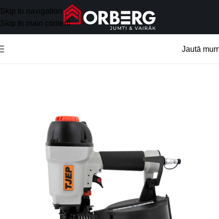
Skip to navigation
Skip to main content
Jautā mu
Sākums
/
Noma