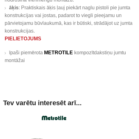
āķis
: Praktiskais āķis ļauj piekārt naglu pistoli pie jumta
konstrukcijas vai jostas, padarot to viegli pieejamu un
pārvietojamu būvlaukumā, kas ir būtiski, strādājot uz jumta
konstrukcijas.
PIELIETOJUMS
īpaši piemērota
METROTILE
kompozītdakstiņu jumtu
montāžai
Tev varētu interesēt arī...