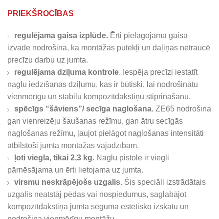
PRIEKŠROCĪBAS
regulējama gaisa izplūde.
Ērti pielāgojama gaisa
izvade nodrošina, ka montāžas putekļi un daļiņas netraucē
precīzu darbu uz jumta.
regulējama dziļuma kontrole
. Iespēja precīzi iestatīt
naglu iedzīšanas dziļumu, kas ir būtiski, lai nodrošinātu
vienmērīgu un stabilu kompozītdakstiņu stiprināšanu.
spēcīgs “šāviens”/ secīga naglošana.
ZE65 nodrošina
gan vienreizēju šaušanas režīmu, gan ātru secīgās
naglošanas režīmu, ļaujot pielāgot naglošanas intensitāti
atbilstoši jumta montāžas vajadzībām.
ļoti viegla, tikai 2,3 kg.
Naglu pistole ir viegli
pārnēsājama un ērti lietojama uz jumta.
virsmu neskrāpējošs uzgalis
. Šis speciāli izstrādātais
uzgalis neatstāj pēdas vai nospiedumus, saglabājot
kompozītdakstiņa jumta seguma estētisko izskatu un
nodrošina vienmērīgu montāžu.