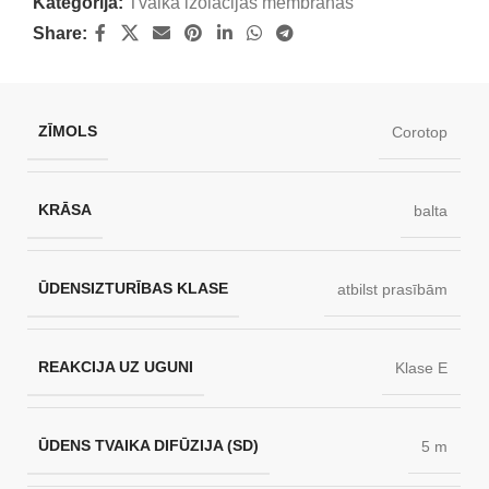
Kategorija:
Tvaika izolācijas membrānas
Share:
ZĪMOLS
Corotop
KRĀSA
balta
ŪDENSIZTURĪBAS KLASE
atbilst prasībām
REAKCIJA UZ UGUNI
Klase E
ŪDENS TVAIKA DIFŪZIJA (SD)
5 m