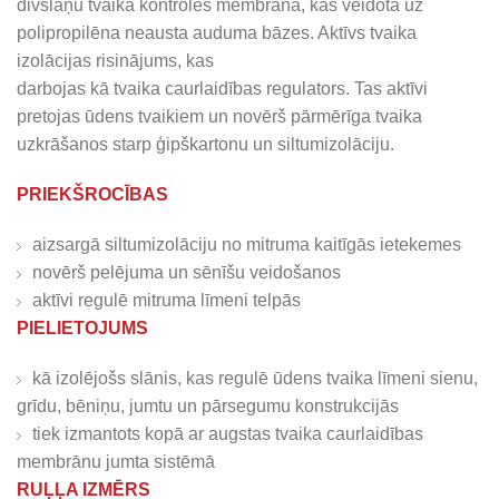
divslāņu tvaika kontroles membrāna, kas veidota uz
polipropilēna neausta auduma bāzes. Aktīvs tvaika
izolācijas risinājums, kas
darbojas kā tvaika caurlaidības regulators. Tas aktīvi
pretojas ūdens tvaikiem un novērš pārmērīga tvaika
uzkrāšanos starp ģipškartonu un siltumizolāciju.
PRIEKŠROCĪBAS
aizsargā siltumizolāciju no mitruma kaitīgās ietekemes
novērš pelējuma un sēnīšu veidošanos
aktīvi regulē mitruma līmeni telpās
PIELIETOJUMS
kā izolējošs slānis, kas regulē ūdens tvaika līmeni sienu,
grīdu, bēniņu, jumtu un pārsegumu konstrukcijās
tiek izmantots kopā ar augstas tvaika caurlaidības
membrānu jumta sistēmā
RUĻĻA IZMĒRS