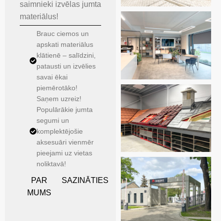
saimnieki izvēlas jumta
materiālus!
Brauc ciemos un
apskati materiālus
klātienē – salīdzini,
patausti un izvēlies
savai ēkai
piemērotāko!
Saņem uzreiz!
Populārākie jumta
segumi un
komplektējošie
aksesuāri vienmēr
pieejami uz vietas
noliktavā!
PAR
SAZINĀTIES
MUMS