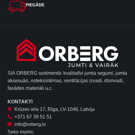
PIEGĀDE
SIA ORBERG sortimentā: kvalitatīvi jumta segumi, jumta
aksesuāri, noteksistēmas, ventilācijas izvadi, dūmvadi,
fasādes materiāli u.c.
KONTAKTI
Krūzes iela 17, Rīga, LV-1046, Latvija
+371 67 39 51 51
info@orberg.lv
Seko mums: