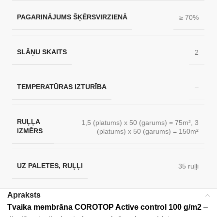
PAGARINĀJUMS ŠĶĒRSVIRZIENĀ
≥ 70%
SLĀŅU SKAITS
2
TEMPERATŪRAS IZTURĪBA
–
RUĻĻA
1,5 (platums) x 50 (garums) = 75m²
,
3
IZMĒRS
(platums) x 50 (garums) = 150m²
UZ PALETES, RUĻĻI
35 ruļļi
Apraksts
Tvaika membrāna COROTOP Active control 100 g/m2
–