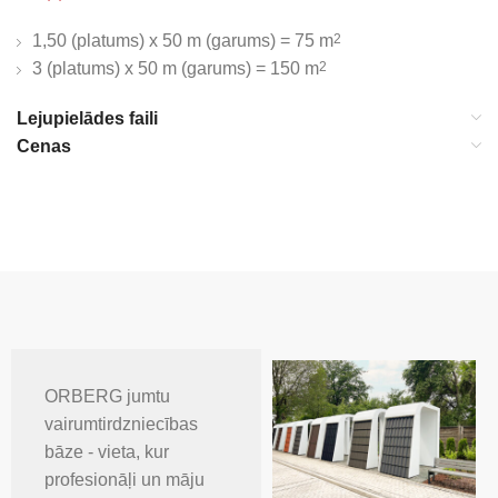
1,50 (platums) x 50 m (garums) = 75 m
2
3 (platums) x 50 m (garums) = 150 m
2
Lejupielādes faili
Cenas
ORBERG jumtu
vairumtirdzniecības
bāze - vieta, kur
profesionāļi un māju