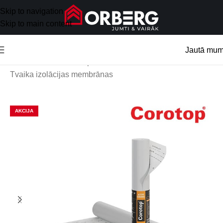
Skip to navigation
Skip to main content
Jautā mu
Sākums
/
Celtniecības plēves
/
Tvaika izolācijas membrānas
AKCIJA