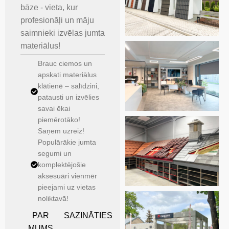
bāze - vieta, kur
profesionāļi un māju
saimnieki izvēlas jumta
materiālus!
Brauc ciemos un
apskati materiālus
klātienē – salīdzini,
patausti un izvēlies
savai ēkai
piemērotāko!
Saņem uzreiz!
Populārākie jumta
segumi un
komplektējošie
aksesuāri vienmēr
pieejami uz vietas
noliktavā!
PAR
SAZINĀTIES
MUMS