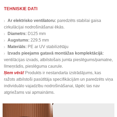
TEHNISKIE DATI
Ar elektrisko ventilatoru:
paredzēts stabilai gaisa
cirkulācijai nodrošināšanai ēkās.
Diametrs:
D125 mm
Augstums:
229.5 mm
Materiāls:
PE ar UV stabilizētāju
Izvads pieejams gatavā montāžas komplektācijā:
ventilācijas izvads, atbilstošais jumta pieslēgums/pamatne,
līmeņrādis, pieslēguma caurule.
Ņem vērā!
Produkts ir nestandarta izstrādājums, kas
ražots atbilstoši pasūtītāja specifikācijām un paredzēts viņa
individuālo vajadzību nodrošināšanai, tāpēc tas nav
atgriežams vai apmaināms.