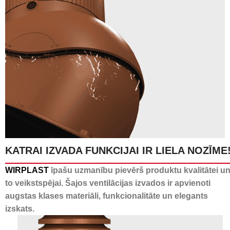
KATRAI IZVADA FUNKCIJAI IR LIELA NOZĪME
24 kanāli kondensāta
WIRPLAST
īpašu uzmanību pievērš produktu kvalitātei u
novadīšanai
to veikstspējai. Šajos ventilācijas izvados ir apvienoti
augstas klases materiāli, funkcionalitāte un elegants
izskats.