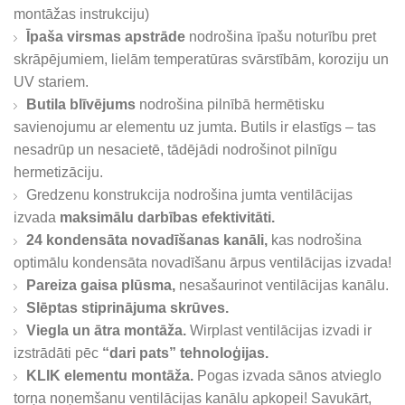
montāžas instrukciju)
Īpaša virsmas apstrāde
nodrošina īpašu noturību pret
skrāpējumiem, lielām temperatūras svārstībām, koroziju un
UV stariem.
Butila blīvējums
nodrošina pilnībā hermētisku
savienojumu ar elementu uz jumta. Butils ir elastīgs – tas
nesadrūp un nesacietē, tādējādi nodrošinot pilnīgu
hermetizāciju.
Gredzenu konstrukcija nodrošina jumta ventilācijas
izvada
maksimālu darbības efektivitāti.
24 kondensāta novadīšanas kanāli,
kas nodrošina
optimālu kondensāta novadīšanu ārpus ventilācijas izvada!
Pareiza gaisa plūsma,
nesašaurinot ventilācijas kanālu.
Slēptas stiprinājuma skrūves.
Viegla un ātra montāža.
Wirplast ventilācijas izvadi ir
izstrādāti pēc
“dari pats” tehnoloģijas.
KLIK elementu montāža.
Pogas izvada sānos atvieglo
torņa noņemšanu ventilācijas kanālu apkopei! Savukārt,