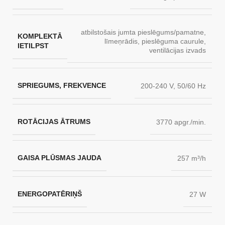
atbilstošais jumta pieslēgums/pamatne
,
KOMPLEKTĀ
līmeņrādis
,
pieslēguma caurule
,
IETILPST
ventilācijas izvads
SPRIEGUMS, FREKVENCE
200-240 V, 50/60 Hz
ROTĀCIJAS ĀTRUMS
3770 apgr./min.
GAISA PLŪSMAS JAUDA
257 m³/h
ENERGOPATĒRIŅŠ
27 W