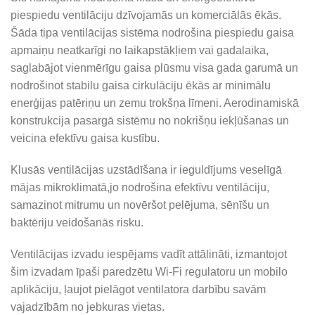
piespiedu ventilāciju dzīvojamās un komerciālās ēkās.
Šāda tipa ventilācijas sistēma nodrošina piespiedu gaisa
apmaiņu neatkarīgi no laikapstākļiem vai gadalaika,
saglabājot vienmērīgu gaisa plūsmu visa gada garumā un
nodrošinot stabilu gaisa cirkulāciju ēkās ar minimālu
enerģijas patēriņu un zemu trokšņa līmeni. Aerodinamiskā
konstrukcija pasargā sistēmu no nokrišņu iekļūšanas un
veicina efektīvu gaisa kustību.
Klusās ventilācijas uzstādīšana ir ieguldījums veselīgā
mājas mikroklimatā,jo nodrošina efektīvu ventilāciju,
samazinot mitrumu un novēršot pelējuma, sēnīšu un
baktēriju veidošanās risku.
Ventilācijas izvadu iespējams vadīt attālināti, izmantojot
šim izvadam īpaši paredzētu Wi-Fi regulatoru un mobilo
aplikāciju, ļaujot pielāgot ventilatora darbību savām
vajadzībām no jebkuras vietas.