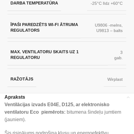
DARBA TEMPERATŪRA
-25°C līdz +60°C
ĪPAŠI PAREDZĒTS WI-FI ĀTRUMA
U9806 -melns,
REGULATORS
U9813 – balts
MAX. VENTILATORU SKAITS UZ 1
3
REGULATORU
gab.
RAŽOTĀJS
Wirplast
Apraksts
Ventilācijas izvads E04E, D125, ar elektronisko
ventilatoru Eco piemērots:
bitumena šindeļu jumtiem
(jauniem).
Šis risinājums nodrošina klusu un energoefektīvu