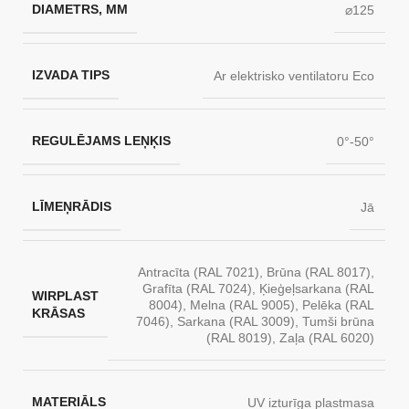
DIAMETRS, MM
⌀125
IZVADA TIPS
Ar elektrisko ventilatoru Eco
REGULĒJAMS LEŅĶIS
0°-50°
LĪMEŅRĀDIS
Jā
Antracīta (RAL 7021)
,
Brūna (RAL 8017)
,
Grafīta (RAL 7024)
,
Ķieģeļsarkana (RAL
WIRPLAST
8004)
,
Melna (RAL 9005)
,
Pelēka (RAL
KRĀSAS
7046)
,
Sarkana (RAL 3009)
,
Tumši brūna
(RAL 8019)
,
Zaļa (RAL 6020)
MATERIĀLS
UV izturīga plastmasa