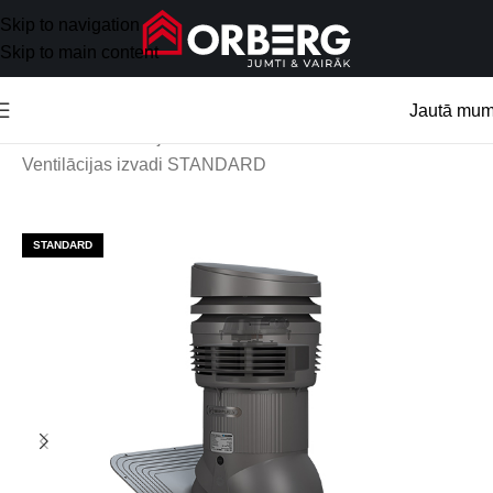
Skip to navigation
Skip to main content
Jautā mu
Sākums
/
Ventilācijas izvadi
/
Ventilācijas izvadi STANDARD
STANDARD