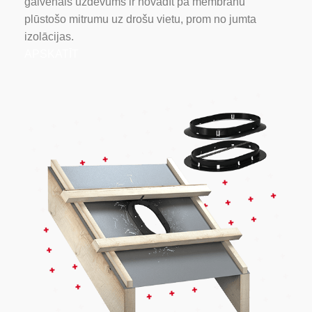
galvenais uzdevums ir novadīt pa membrānu
plūstošo mitrumu uz drošu vietu, prom no jumta
izolācijas.
APSKATĪT