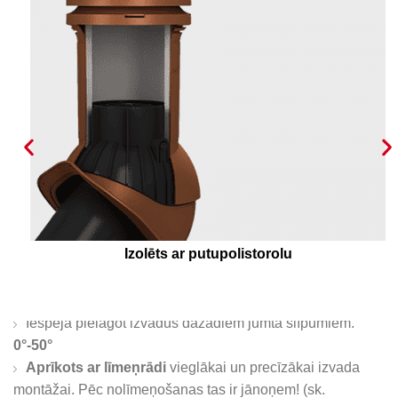
Izolēts ar putupolistorolu
Iespēja pielāgot izvadus dažādiem jumta slīpumiem.
0°-50°
Aprīkots ar līmeņrādi
vieglākai un precīzākai izvada
montāžai. Pēc nolīmeņošanas tas ir jānoņem! (sk.