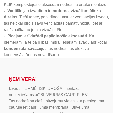
KLIK komplektējošie aksesuāri nodrošina ērtāku montāžu.
Ventilācijas izvadiem ir moderns, vizuāli estētisks
dizains.
Tieši tāpēc, papildinot jumtu ar ventilācijas izvadu,
tas ne tikai pildīs savu ventilācijas pamatfunkciju, bet arī
radīs patīkamu jumta vizuālo tēlu.
Pieejami arī dažādi papildinošie aksesuāri.
Kā
piemēram, ja telpa ir īpaši mitra, iesakām izvadu aprīkot ar
kondensāta savācēju.
Tas nodrošinās efektīvu
kondensāta ūdens novadīšanu.
ŅEM VĒRĀ!
Izvadu HERMĒTISKI DROŠAI montāžai
nepieciešams arī BLĪVĒJUMS CAUR PLĒVI!
Tas nodrošina ciešu blīvējumu vietās, kur pieslēguma
caurule iet cauri jumta membrānai. Blīvējuma