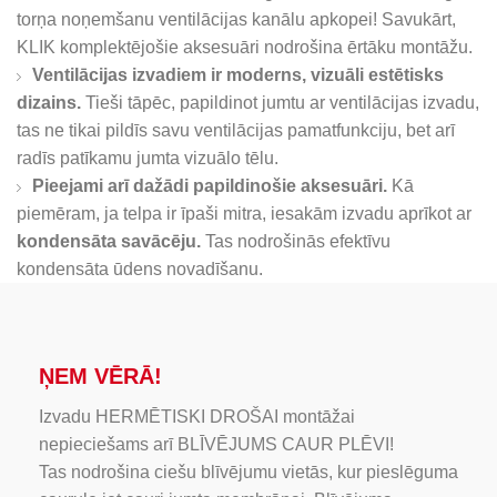
torņa noņemšanu ventilācijas kanālu apkopei! Savukārt,
KLIK komplektējošie aksesuāri nodrošina ērtāku montāžu.
Ventilācijas izvadiem ir moderns, vizuāli estētisks
dizains.
Tieši tāpēc, papildinot jumtu ar ventilācijas izvadu,
tas ne tikai pildīs savu ventilācijas pamatfunkciju, bet arī
radīs patīkamu jumta vizuālo tēlu.
Pieejami arī dažādi papildinošie aksesuāri.
Kā
piemēram, ja telpa ir īpaši mitra, iesakām izvadu aprīkot ar
kondensāta savācēju.
Tas nodrošinās efektīvu
kondensāta ūdens novadīšanu.
ŅEM VĒRĀ!
Izvadu HERMĒTISKI DROŠAI montāžai
nepieciešams arī BLĪVĒJUMS CAUR PLĒVI!
Tas nodrošina ciešu blīvējumu vietās, kur pieslēguma