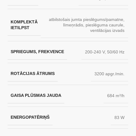
atbilstošais jumta pieslēgums/pamatne
,
KOMPLEKTĀ
līmeņrādis
,
pieslēguma caurule
,
IETILPST
ventilācijas izvads
SPRIEGUMS, FREKVENCE
200-240 V, 50/60 Hz
ROTĀCIJAS ĀTRUMS
3200 apgr./min.
GAISA PLŪSMAS JAUDA
684 m³/h
ENERGOPATĒRIŅŠ
83 W