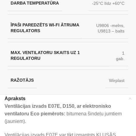
DARBA TEMPERATŪRA
-25°C līdz +60°C
ĪPAŠI PAREDZĒTS WI-FI ĀTRUMA
U9806 -melns,
REGULATORS
U9813 – balts
MAX. VENTILATORU SKAITS UZ 1
1
REGULATORU
gab.
RAŽOTĀJS
Wirplast
Apraksts
Ventilācijas izvads E07E, D150, ar elektronisko
ventilatoru Eco piemērots:
bitumena šindeļu jumtiem
(jauniem).
Ventilācijas izvads E07E var tikt izmantots KLUSĀS