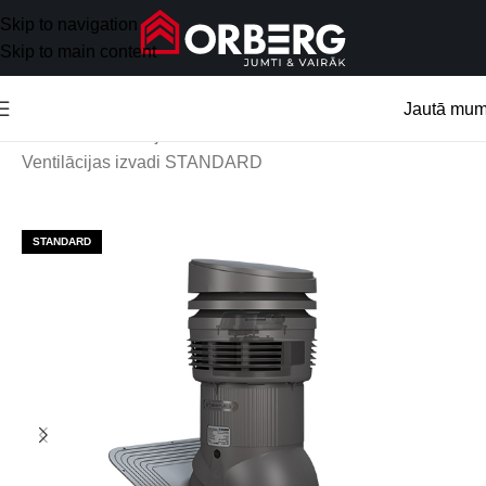
Skip to navigation
Skip to main content
Jautā mu
Sākums
/
Ventilācijas izvadi
/
Ventilācijas izvadi STANDARD
STANDARD