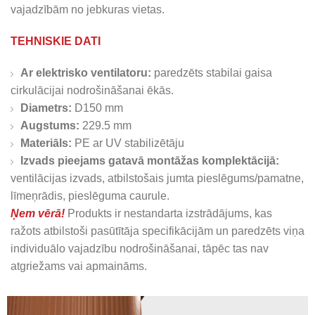
vajadzībām no jebkuras vietas.
TEHNISKI
E DATI
Ar elektrisko ventilatoru:
paredzēts stabilai gaisa
cirkulācijai nodrošināšanai ēkās.
Diametrs:
D150 mm
Augstums:
229.5 mm
Materiāls:
PE ar UV stabilizētāju
Izvads pieejams gatavā montāžas komplektācijā:
ventilācijas izvads, atbilstošais jumta pieslēgums/pamatne,
līmeņrādis, pieslēguma caurule.
Ņem vērā!
Produkts ir nestandarta izstrādājums, kas
ražots atbilstoši pasūtītāja specifikācijām un paredzēts viņa
individuālo vajadzību nodrošināšanai, tāpēc tas nav
atgriežams vai apmaināms.