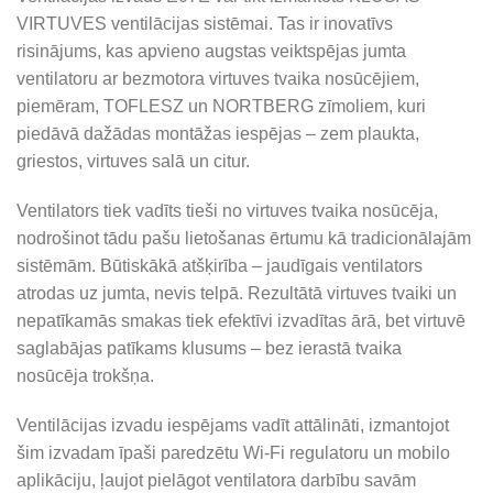
VIRTUVES ventilācijas sistēmai. Tas ir inovatīvs
risinājums, kas apvieno augstas veiktspējas jumta
ventilatoru ar bezmotora virtuves tvaika nosūcējiem,
piemēram, TOFLESZ un NORTBERG zīmoliem, kuri
piedāvā dažādas montāžas iespējas – zem plaukta,
griestos, virtuves salā un citur.
Ventilators tiek vadīts tieši no virtuves tvaika nosūcēja,
nodrošinot tādu pašu lietošanas ērtumu kā tradicionālajām
sistēmām. Būtiskākā atšķirība – jaudīgais ventilators
atrodas uz jumta, nevis telpā. Rezultātā virtuves tvaiki un
nepatīkamās smakas tiek efektīvi izvadītas ārā, bet virtuvē
saglabājas patīkams klusums – bez ierastā tvaika
nosūcēja trokšņa.
Ventilācijas izvadu iespējams vadīt attālināti, izmantojot
šim izvadam īpaši paredzētu Wi-Fi regulatoru un mobilo
aplikāciju, ļaujot pielāgot ventilatora darbību savām