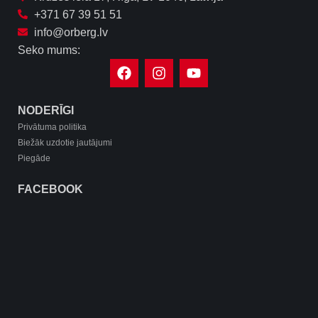
+371 67 39 51 51
info@orberg.lv
Seko mums:
NODERĪGI
Privātuma politika
Biežāk uzdotie jautājumi
Piegāde
FACEBOOK