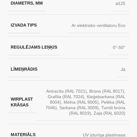
DIAMETRS, MM
⌀125
IZVADA TIPS
Ar elektrisko ventilatoru Eco
REGULĒJAMS LEŅĶIS
0°-50°
LĪMEŅRĀDIS
Jā
Antracīta (RAL 7021)
,
Brūna (RAL 8017)
,
Grafīta (RAL 7024)
,
Ķieģeļsarkana (RAL
WIRPLAST
8004)
,
Melna (RAL 9005)
,
Pelēka (RAL
KRĀSAS
7046)
,
Sarkana (RAL 3009)
,
Tumši brūna
(RAL 8019)
,
Zaļa (RAL 6020)
MATERIĀLS
UV izturīga plastmasa