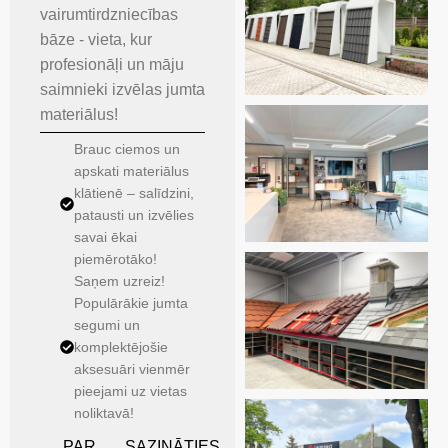
vairumtirdzniecības
bāze - vieta, kur
profesionāļi un māju
saimnieki izvēlas jumta
materiālus!
Brauc ciemos un
apskati materiālus
klātienē – salīdzini,
patausti un izvēlies
savai ēkai
piemērotāko!
Saņem uzreiz!
Populārākie jumta
segumi un
komplektējošie
aksesuāri vienmēr
pieejami uz vietas
noliktavā!
PAR
SAZINĀTIES