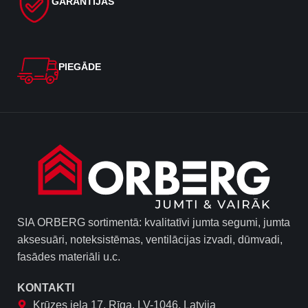
GARANTIJAS
PIEGĀDE
SIA ORBERG sortimentā: kvalitatīvi jumta segumi, jumta
aksesuāri, noteksistēmas, ventilācijas izvadi, dūmvadi,
fasādes materiāli u.c.
KONTAKTI
Krūzes iela 17, Rīga, LV-1046, Latvija