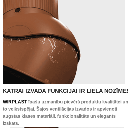
KATRAI IZVADA FUNKCIJAI IR LIELA NOZĪME
24 kanāli kondensāta
WIRPLAST
īpašu uzmanību pievērš produktu kvalitātei u
novadīšanai
to veikstspējai. Šajos ventilācijas izvados ir apvienoti
augstas klases materiāli, funkcionalitāte un elegants
izskats.