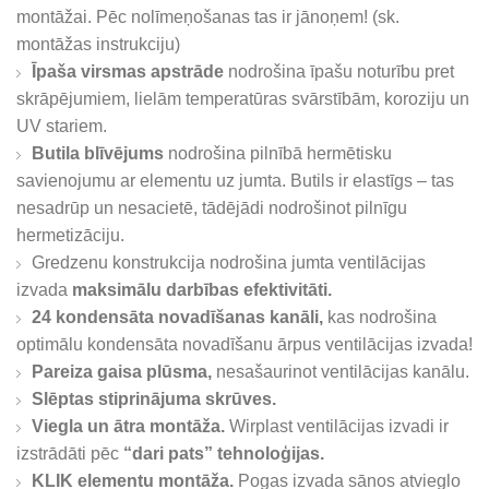
montāžai. Pēc nolīmeņošanas tas ir jānoņem! (sk.
montāžas instrukciju)
Īpaša virsmas apstrāde
nodrošina īpašu noturību pret
skrāpējumiem, lielām temperatūras svārstībām, koroziju un
UV stariem.
Butila blīvējums
nodrošina pilnībā hermētisku
savienojumu ar elementu uz jumta. Butils ir elastīgs – tas
nesadrūp un nesacietē, tādējādi nodrošinot pilnīgu
hermetizāciju.
Gredzenu konstrukcija nodrošina jumta ventilācijas
izvada
maksimālu darbības efektivitāti.
24 kondensāta novadīšanas kanāli,
kas nodrošina
optimālu kondensāta novadīšanu ārpus ventilācijas izvada!
Pareiza gaisa plūsma,
nesašaurinot ventilācijas kanālu.
Slēptas stiprinājuma skrūves.
Viegla un ātra montāža.
Wirplast ventilācijas izvadi ir
izstrādāti pēc
“dari pats” tehnoloģijas.
KLIK elementu montāža.
Pogas izvada sānos atvieglo