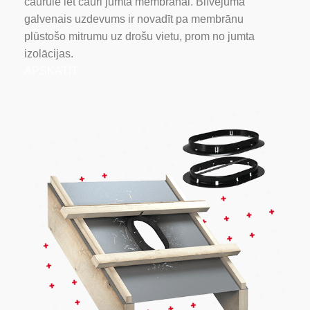
caurule iet cauri jumta membrānai. Blīvējuma
galvenais uzdevums ir novadīt pa membrānu
plūstošo mitrumu uz drošu vietu, prom no jumta
izolācijas.
APSKATĪT