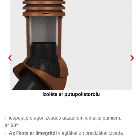
24 kondensāta novadīšanas kanāli, kas no
optimālu kondensāta novadīšanu ārpus vent
izvada!
Iespēja pielāgot izvadus dažādiem jumta slīpumiem.
0°-50°
Aprīkots ar līmeņrādi
vieglākai un precīzākai izvada