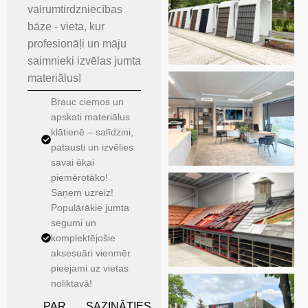
vairumtirdzniecības
bāze - vieta, kur
profesionāļi un māju
saimnieki izvēlas jumta
materiālus!
Brauc ciemos un
apskati materiālus
klātienē – salīdzini,
patausti un izvēlies
savai ēkai
piemērotāko!
Saņem uzreiz!
Populārākie jumta
segumi un
komplektējošie
aksesuāri vienmēr
pieejami uz vietas
noliktavā!
PAR
SAZINĀTIES