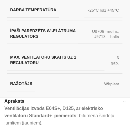
DARBA TEMPERATŪRA
-25°C līdz +45°C
ĪPAŠI PAREDZĒTS WI-FI ĀTRUMA
U9706 -melns,
REGULATORS
U9713 – balts
MAX. VENTILATORU SKAITS UZ 1
6
REGULATORU
gab.
RAŽOTĀJS
Wirplast
Apraksts
Ventilācijas izvads E04S+, D125, ar elektrisko
ventilatoru Standard+ piemērots:
bitumena šindeļu
jumtiem (jauniem).