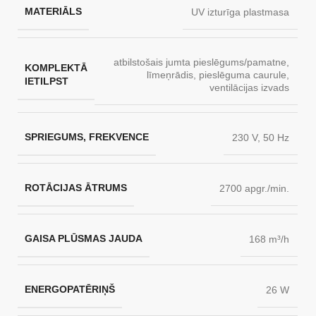
MATERIĀLS
UV izturīga plastmasa
atbilstošais jumta pieslēgums/pamatne
,
KOMPLEKTĀ
līmeņrādis
,
pieslēguma caurule
,
IETILPST
ventilācijas izvads
SPRIEGUMS, FREKVENCE
230 V, 50 Hz
ROTĀCIJAS ĀTRUMS
2700 apgr./min.
GAISA PLŪSMAS JAUDA
168 m³/h
ENERGOPATĒRIŅŠ
26 W