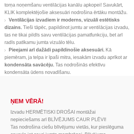
torņa noņemšanu ventilācijas kanālu apkopei! Savukārt,
KLIK komplektējošie aksesuāri nodrošina ērtāku montāžu.
Ventilācijas izvadiem ir moderns, vizuāli estētisks
dizains.
Tieši tāpēc, papildinot jumtu ar ventilācijas izvadu,
tas ne tikai pildīs savu ventilācijas pamatfunkciju, bet arī
radīs patīkamu jumta vizuālo tēlu.
Pieejami arī dažādi papildinošie aksesuāri.
Kā
piemēram, ja telpa ir īpaši mitra, iesakām izvadu aprīkot ar
kondensāta savācēju.
Tas nodrošinās efektīvu
kondensāta ūdens novadīšanu.
ŅEM VĒRĀ!
Izvadu HERMĒTISKI DROŠAI montāžai
nepieciešams arī BLĪVĒJUMS CAUR PLĒVI!
Tas nodrošina ciešu blīvējumu vietās, kur pieslēguma