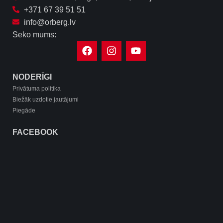
+371 67 39 51 51
info@orberg.lv
Seko mums:
NODERĪGI
Privātuma politika
Biežāk uzdotie jautājumi
Piegāde
FACEBOOK