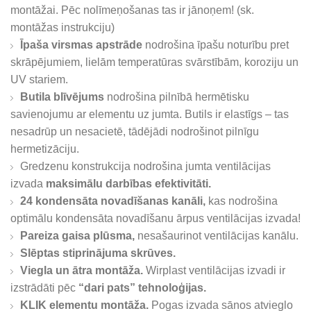
montāžai. Pēc nolīmeņošanas tas ir jānoņem! (sk.
montāžas instrukciju)
Īpaša virsmas apstrāde
nodrošina īpašu noturību pret
skrāpējumiem, lielām temperatūras svārstībām, koroziju un
UV stariem.
Butila blīvējums
nodrošina pilnībā hermētisku
savienojumu ar elementu uz jumta. Butils ir elastīgs – tas
nesadrūp un nesacietē, tādējādi nodrošinot pilnīgu
hermetizāciju.
Gredzenu konstrukcija nodrošina jumta ventilācijas
izvada
maksimālu darbības efektivitāti.
24 kondensāta novadīšanas kanāli,
kas nodrošina
optimālu kondensāta novadīšanu ārpus ventilācijas izvada!
Pareiza gaisa plūsma,
nesašaurinot ventilācijas kanālu.
Slēptas stiprinājuma skrūves.
Viegla un ātra montāža.
Wirplast ventilācijas izvadi ir
izstrādāti pēc
“dari pats” tehnoloģijas.
KLIK elementu montāža.
Pogas izvada sānos atvieglo