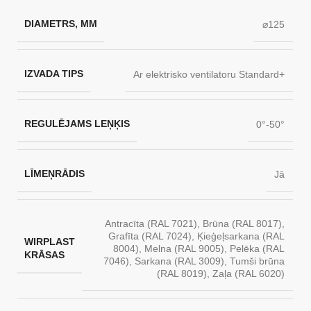
DIAMETRS, MM
⌀125
IZVADA TIPS
Ar elektrisko ventilatoru Standard+
REGULĒJAMS LEŅĶIS
0°-50°
LĪMEŅRĀDIS
Jā
Antracīta (RAL 7021)
,
Brūna (RAL 8017)
,
Grafīta (RAL 7024)
,
Ķieģeļsarkana (RAL
WIRPLAST
8004)
,
Melna (RAL 9005)
,
Pelēka (RAL
KRĀSAS
7046)
,
Sarkana (RAL 3009)
,
Tumši brūna
(RAL 8019)
,
Zaļa (RAL 6020)