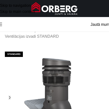
Skip to navigation
Skip to main content
Jautā mu
Sākums
/
Ventilācijas izvadi
/
Ventilācijas izvadi STANDARD
STANDARD