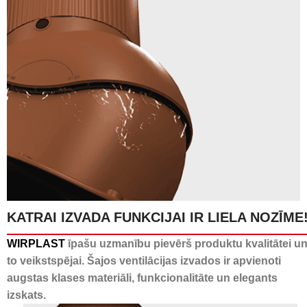
KATRAI IZVADA FUNKCIJAI IR LIELA NOZĪME
24 kanāli kondensāta
WIRPLAST
īpašu uzmanību pievērš produktu kvalitātei u
novadīšanai
to veikstspējai. Šajos ventilācijas izvados ir apvienoti
augstas klases materiāli, funkcionalitāte un elegants
izskats.