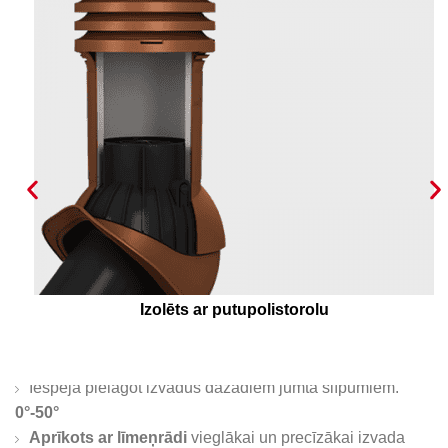
24 kondensāta novadīšanas kanāli, kas nodro
optimālu kondensāta novadīšanu ārpus ventilā
izvada!
Iespēja pielāgot izvadus dažādiem jumta slīpumiem.
0°-50°
Aprīkots ar līmeņrādi
vieglākai un precīzākai izvada