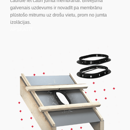
caurule iet cauri jumta membrānai. Blīvējuma
galvenais uzdevums ir novadīt pa membrānu
plūstošo mitrumu uz drošu vietu, prom no jumta
izolācijas.
APSKATĪT