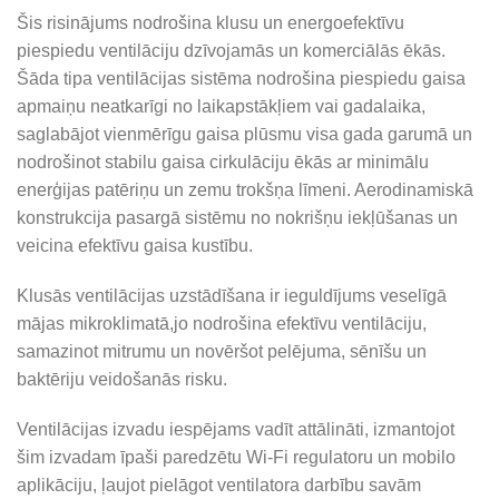
Šis risinājums nodrošina klusu un energoefektīvu
piespiedu ventilāciju dzīvojamās un komerciālās ēkās.
Šāda tipa ventilācijas sistēma nodrošina piespiedu gaisa
apmaiņu neatkarīgi no laikapstākļiem vai gadalaika,
saglabājot vienmērīgu gaisa plūsmu visa gada garumā un
nodrošinot stabilu gaisa cirkulāciju ēkās ar minimālu
enerģijas patēriņu un zemu trokšņa līmeni. Aerodinamiskā
konstrukcija pasargā sistēmu no nokrišņu iekļūšanas un
veicina efektīvu gaisa kustību.
Klusās ventilācijas uzstādīšana ir ieguldījums veselīgā
mājas mikroklimatā,jo nodrošina efektīvu ventilāciju,
samazinot mitrumu un novēršot pelējuma, sēnīšu un
baktēriju veidošanās risku.
Ventilācijas izvadu iespējams vadīt attālināti, izmantojot
šim izvadam īpaši paredzētu Wi-Fi regulatoru un mobilo
aplikāciju, ļaujot pielāgot ventilatora darbību savām