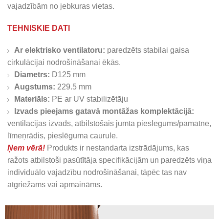
vajadzībām no jebkuras vietas.
TEHNISKIE DATI
Ar elektrisko ventilatoru:
paredzēts stabilai gaisa
cirkulācijai nodrošināšanai ēkās.
Diametrs:
D125 mm
Augstums:
229.5 mm
Materiāls:
PE ar UV stabilizētāju
Izvads pieejams gatavā montāžas komplektācijā:
ventilācijas izvads, atbilstošais jumta pieslēgums/pamatne,
līmeņrādis, pieslēguma caurule.
Ņem vērā!
Produkts ir nestandarta izstrādājums, kas
ražots atbilstoši pasūtītāja specifikācijām un paredzēts viņa
individuālo vajadzību nodrošināšanai, tāpēc tas nav
atgriežams vai apmaināms.