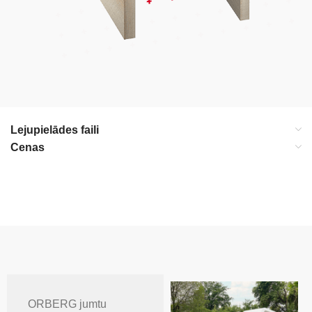
Lejupielādes faili
Cenas
ORBERG jumtu