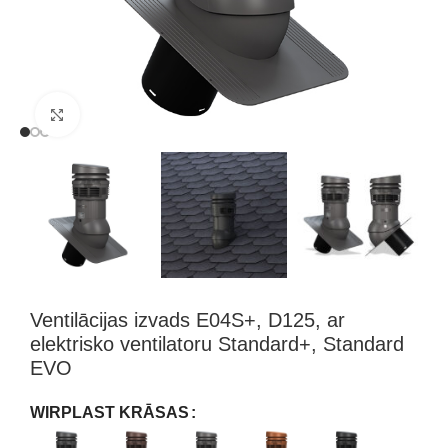
Klikšķini, lai palielinātu attēlu
Ventilācijas izvads E04S+, D125, ar
elektrisko ventilatoru Standard+, Standard
EVO
WIRPLAST KRĀSAS