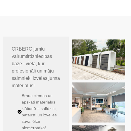
ORBERG jumtu
vairumtirdzniecības
bāze - vieta, kur
profesionāļi un māju
saimnieki izvēlas jumta
materiālus!
Brauc ciemos un
apskati materiālus
klātienē – salīdzini,
patausti un izvēlies
savai ēkai
piemērotāko!