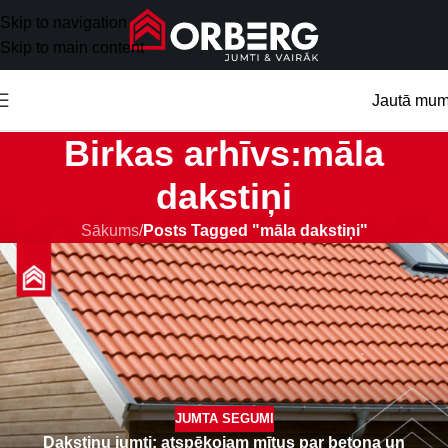
Skip to navigation
Skip to main content
Jautā mu
Birkas arhīvs:māla
dakstiņi
Sākums
/
Posts Tagged "māla dakstiņi"
JUMTA SEGUMI
Dakstiņu jumti: atspēkojam mītus par betona un