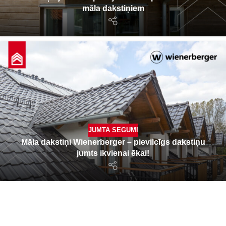
māla dakstiņiem
JUMTA SEGUMI
Māla dakstiņi Wienerberger – pievilcīgs dakstiņu
jumts ikvienai ēkai!