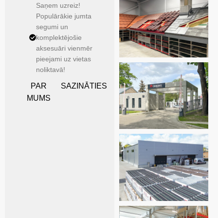
Saņem uzreiz!
Populārākie jumta
segumi un
komplektējošie
aksesuāri vienmēr
pieejami uz vietas
noliktavā!
PAR
SAZINĀTIES
MUMS