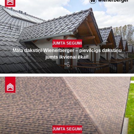
JUMTA SEGUMI
Māla dakstiņi Wienerberger – pievilcīgs dakstiņu
jumts ikvienai ēkai!
JUMTA SEGUMI