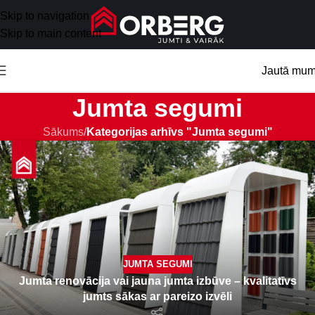
Skip to navigation
Skip to main content
Jautā mu
Jumta segumi
Sākums
/
Kategorijas arhīvs "Jumta segumi"
JUMTA SEGUMI
Jumta renovācija vai jauna jumta izbūve – kvalitatīvs
jumts sākas ar pareizo izvēli