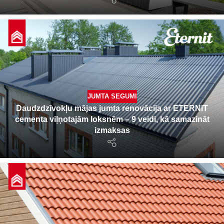
JUMTA SEGUMI
Daudzdzīvokļu mājas jumta renovācija ar ETERNIT
cementa viļņotajām loksnēm – 9 veidi, kā samazināt
izmaksas