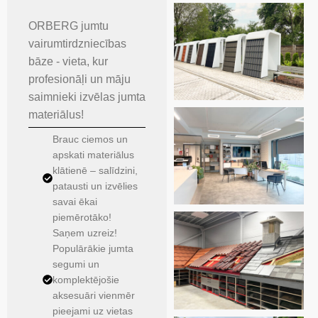
ORBERG jumtu
vairumtirdzniecības
bāze - vieta, kur
profesionāļi un māju
saimnieki izvēlas jumta
materiālus!
Brauc ciemos un
apskati materiālus
klātienē – salīdzini,
patausti un izvēlies
savai ēkai
piemērotāko!
Saņem uzreiz!
Populārākie jumta
segumi un
komplektējošie
aksesuāri vienmēr
pieejami uz vietas