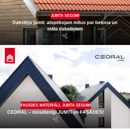
JUMTA SEGUMI
Dakstiņu jumti: atspēkojam mītus par betona un
māla dakstiņiem
FASĀDES MATERIĀLI
,
JUMTA SEGUMI
CEDRAL – mūsdienīgi JUMTI un FASĀDES!