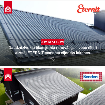
JUMTA SEGUMI
Daudzdzīvokļu ēkas jumta renovācija – veco šīferi
aizstāj ETERNIT cementa viļņotās loksnes