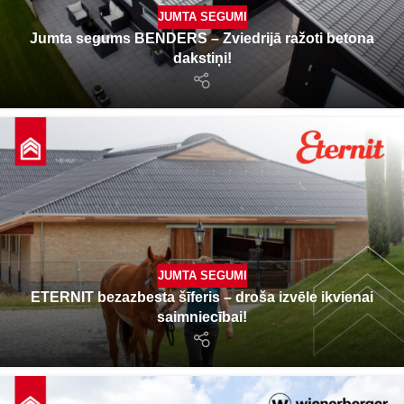
JUMTA SEGUMI
Jumta segums BENDERS – Zviedrijā ražoti betona
dakstiņi!
JUMTA SEGUMI
ETERNIT bezazbesta šīferis – droša izvēle ikvienai
saimniecībai!