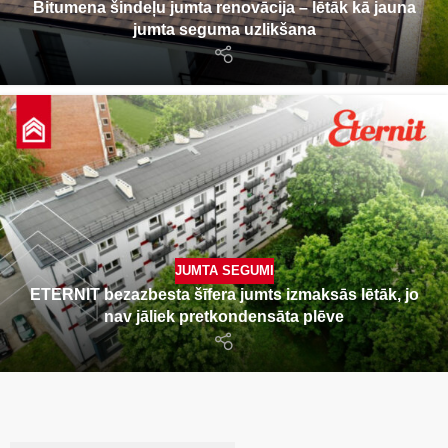
Bitumena šindeļu jumta renovācija – lētāk kā jauna
jumta seguma uzlikšana
JUMTA SEGUMI
ETERNIT bezazbesta šīfera jumts izmaksās lētāk, jo
nav jāliek pretkondensāta plēve