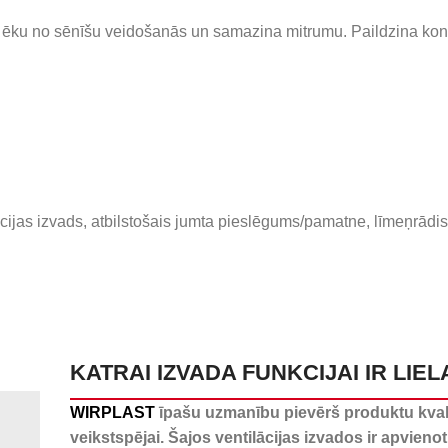
ā ēku no sēnīšu veidošanās un samazina mitrumu. Paildzina kon
ācijas izvads, atbilstošais jumta pieslēgums/pamatne, līmeņrādi
KATRAI IZVADA FUNKCIJAI IR LIEL
WIRPLAST
īpašu uzmanību pievērš produktu kvali
veikstspējai. Šajos ventilācijas izvados ir apvieno