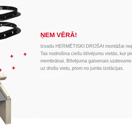
ŅEM VĒRĀ!
Izvadu HERMĒTISKI DROŠAI montāžai ne
Tas nodrošina ciešu blīvējumu vietās, kur p
membrānai. Blīvējuma galvenais uzdevums 
uz drošu vietu, prom no jumta izolācijas.
APSKATĪT