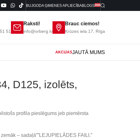
BUJ
GODA ĢIMENES APLIECĪBA
BLOGS
Raksti!
Brauc ciemos!
51 51
info@orberg.lv
Krūzes iela 17, Rīga
JAUTĀ MUMS
AKCIJAS
4, D125, izolēts,
ilstošs profila pieslēgums jeb piemērota
ms zemāk – sadaļā””LEJUPIELĀDES FAILI.”