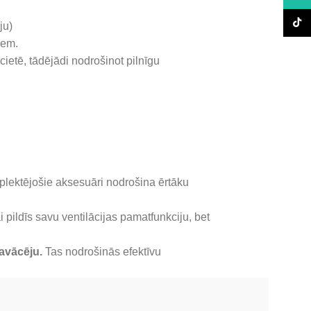
TikTo
ju)
iem.
ietē, tādējādi nodrošinot pilnīgu
lektējošie aksesuāri nodrošina ērtāku
ai pildīs savu ventilācijas pamatfunkciju, bet
avācēju.
Tas nodrošinās efektīvu