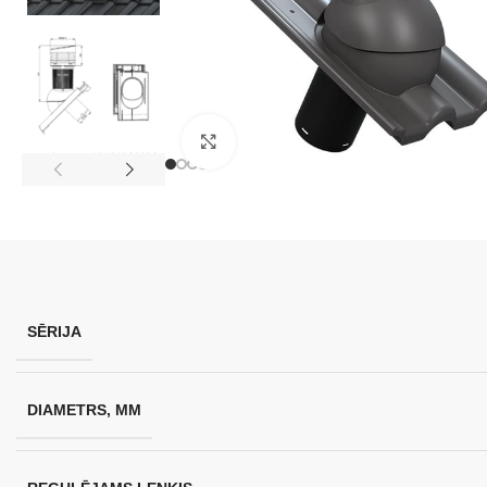
Klikšķini, lai palielinātu attēlu
SĒRIJA
DIAMETRS, MM