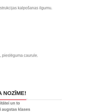
strukcijas kalpošanas ilgumu.
s, pieslēguma caurule.
A NOZĪME!
tātei un to
ti augstas klases