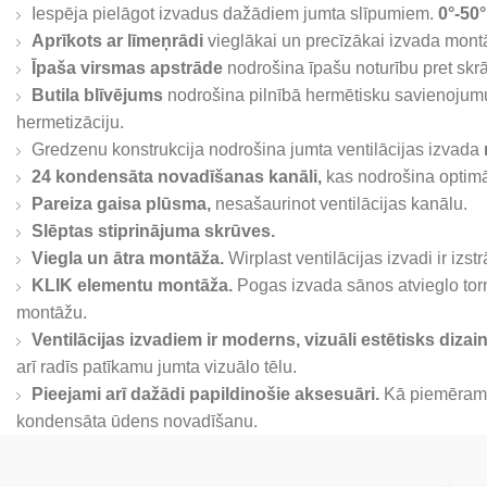
Iespēja pielāgot izvadus dažādiem jumta slīpumiem.
0°-50°
Aprīkots ar līmeņrādi
vieglākai un precīzākai izvada montā
Īpaša virsmas apstrāde
nodrošina īpašu noturību pret skr
Butila blīvējums
nodrošina pilnībā hermētisku savienojumu a
hermetizāciju.
Gredzenu konstrukcija nodrošina jumta ventilācijas izvada
24 kondensāta novadīšanas kanāli,
kas nodrošina optimā
Pareiza gaisa plūsma,
nesašaurinot ventilācijas kanālu.
Slēptas stiprinājuma skrūves.
Viegla un ātra montāža.
Wirplast ventilācijas izvadi ir izst
KLIK elementu montāža.
Pogas izvada sānos atvieglo tor
montāžu.
Ventilācijas izvadiem ir moderns, vizuāli estētisks dizain
arī radīs patīkamu jumta vizuālo tēlu.
Pieejami arī dažādi papildinošie aksesuāri.
Kā piemēram, j
kondensāta ūdens novadīšanu.