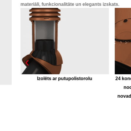
materiāli, funkcionalitāte un elegants izskats.
24 kondensāta novadīšanas kanāli, kas
Paga
nodrošina optimālu kondensāta
novadīšanu ārpus ventilācijas izvada!