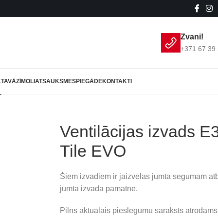
Zvani!
+371 67 39 
KTAVĀ
ZĪMOLI
ATSAUKSMES
PIEGĀDE
KONTAKTI
ijas izvads E34, D125, izolēts, Tile EVO
Ventilācijas izvads E3
Tile EVO
Šiem izvadiem ir jāizvēlas jumta segumam atb
jumta izvada pamatne.
Pilns aktuālais pieslēgumu saraksts atroda