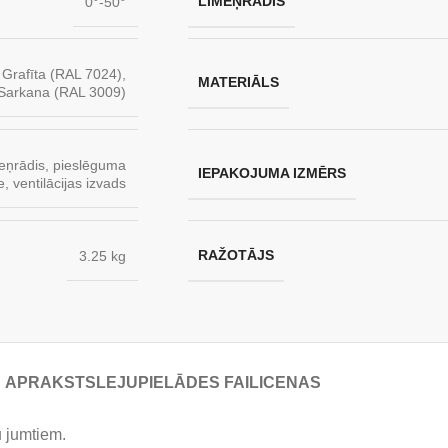
LĪMEŅRĀDIS
0°-50°
,
Grafīta (RAL 7024)
,
MATERIĀLS
Sarkana (RAL 3009)
eņrādis
,
pieslēguma
IEPAKOJUMA IZMĒRS
e
,
ventilācijas izvads
RAŽOTĀJS
3.25 kg
APRAKSTS
LEJUPIELĀDES FAILI
CENAS
 jumtiem.