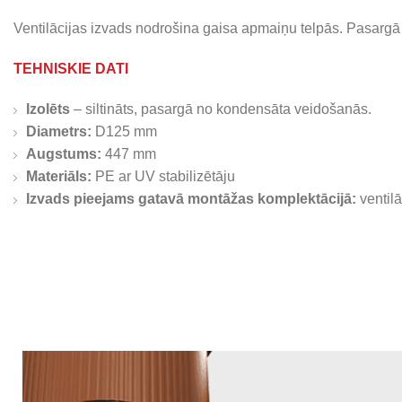
Ventilācijas izvads nodrošina gaisa apmaiņu telpās. Pasarg
TEHNISKIE DATI
Izolēts
– siltināts, pasargā no kondensāta veidošanās.
Diametrs:
D125 mm
Augstums:
447 mm
Materiāls:
PE ar UV stabilizētāju
Izvads pieejams gatavā montāžas komplektācijā:
ventil