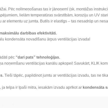
žai. Pēc nolīmeņošanas tas ir jānoņem! (sk. montāžas instrukci
āpējumiem, lielām temperatūras svārstībām, koroziju un UV star
r elementu uz jumta. Butils ir elastīgs – tas nesadrūp un nesac
maksimālu darbības efektivitāti.
lu kondensāta novadīšanu ārpus ventilācijas izvada!
rādāti pēc
“dari pats” tehnoloģijas.
ņa noņemšanu ventilācijas kanālu apkopei! Savukārt, KLIK komp
s.
Tieši tāpēc, papildinot jumtu ar ventilācijas izvadu, tas ne tik
a telpa ir īpaši mitra, iesakām izvadu aprīkot ar
kondensāta s