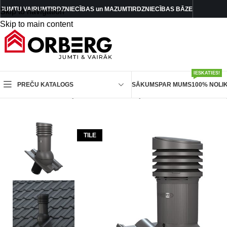
JUMTU VAIRUMTIRDZNIECĪBAS un MAZUMTIRDZNIECĪBAS BĀZE
Skip to navigation
Skip to main content
IESKATIES!
PREČU KATALOGS
SĀKUMS
PAR MUMS
100% NOLI
Sākums
/
Ventilācijas izvadi
/
Ventilācijas izvadi TILE
/
Ventilāc
TILE