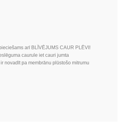
pieciešams arī BLĪVĒJUMS CAUR PLĒVI!
ieslēguma caurule iet cauri jumta
ir novadīt pa membrānu plūstošo mitrumu