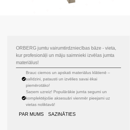
ORBERG jumtu vairumtirdzniecības bāze - vieta,
kur profesionāļi un māju saimnieki izvēlas jumta
materiālus!
Brauc ciemos un apskati materiālus klātienē –
salīdzini, patausti un izvēlies savai ēkai
piemērotāko!
Saņem uzreiz! Populārākie jumta segumi un
komplektējošie aksesuāri vienmēr pieejami uz
vietas noliktavā!
PAR MUMS
SAZINĀTIES