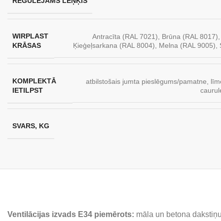
REGULĒJAMS LEŅĶIS
WIRPLAST
Antracīta (RAL 7021)
,
Brūna (RAL 8017)
KRĀSAS
Ķieģeļsarkana (RAL 8004)
,
Melna (RAL 9005)
,
KOMPLEKTĀ
atbilstošais jumta pieslēgums/pamatne
,
līm
IETILPST
caurul
SVARS, KG
Ventilācijas izvads E34 piemērots:
māla un betona dakstiņu