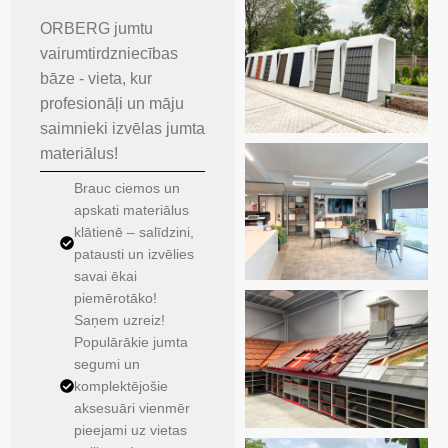
ORBERG jumtu
vairumtirdzniecības
bāze - vieta, kur
profesionāļi un māju
saimnieki izvēlas jumta
materiālus!
Brauc ciemos un
apskati materiālus
klātienē – salīdzini,
patausti un izvēlies
savai ēkai
piemērotāko!
Saņem uzreiz!
Populārākie jumta
segumi un
komplektējošie
aksesuāri vienmēr
pieejami uz vietas