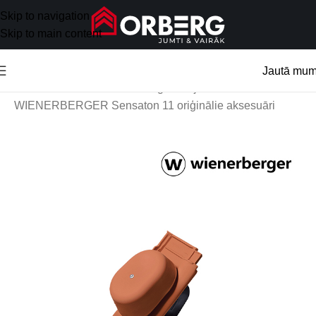
Skip to navigation
Skip to main content
Jautā mu
Sākums
/
Jumta aksesuāri
/
Oriģinālie jumtu aksesuāri
/
WIENERBERGER Sensaton 11 oriģinālie aksesuāri