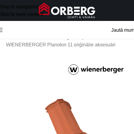
Skip to navigation
Skip to main content
Jautā mu
Sākums
/
Jumta aksesuāri
/
Oriģinālie jumtu aksesuāri
/
WIENERBERGER Planoton 11 oriģinālie aksesuāri