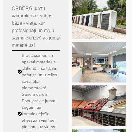
ORBERG jumtu
vairumtirdzniecības
bāze - vieta, kur
profesionāļi un māju
saimnieki izvēlas jumta
materiālus!
Brauc ciemos un
apskati materiālus
klātienē – salīdzini,
patausti un izvēlies
savai ēkai
piemērotāko!
Saņem uzreiz!
Populārākie jumta
segumi un
komplektējošie
aksesuāri vienmēr
pieejami uz vietas