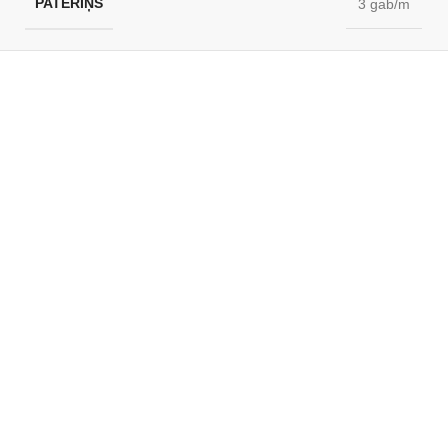
PATĒRIŅŠ
3 gab/m