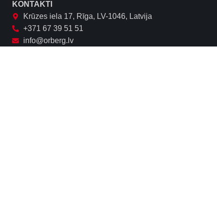
KONTAKTI
Krūzes iela 17, Rīga, LV-1046, Latvija
+371 67 39 51 51
info@orberg.lv
Seko mums:
NODERĪGI
Privātuma politika
Biežāk uzdotie jautājumi
Piegāde
FACEBOOK