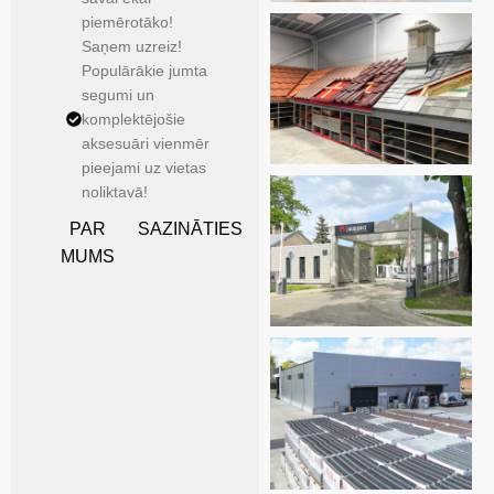
piemērotāko!
Saņem uzreiz!
Populārākie jumta
segumi un
komplektējošie
aksesuāri vienmēr
pieejami uz vietas
noliktavā!
PAR
SAZINĀTIES
MUMS