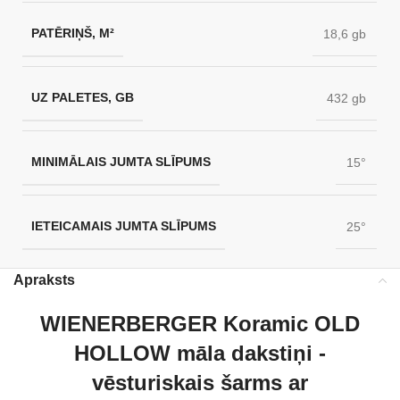
PATĒRIŅŠ, M²
18,6 gb
UZ PALETES, GB
432 gb
MINIMĀLAIS JUMTA SLĪPUMS
15°
IETEICAMAIS JUMTA SLĪPUMS
25°
Apraksts
WIENERBERGER Koramic OLD
HOLLOW māla dakstiņi -
vēsturiskais šarms ar