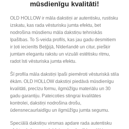
mūsdienīgu kvalitāti!
OLD HOLLOW ir māla dakstiņi ar autentisku, rustisku
izskatu, kas rada vēsturisku jumta efektu, bet
nodrošina mūsdienu māla dakstiņu tehniskās
īpašības. To S-veida profils, kas jau gadu desmitiem
ir ļoti iecienīts Beļģijā, Nīderlandē un citur, piešķir
jumtam elegantu rakstu un vizuāli estētisku ritmu,
radot īsti vēsturiska jumta efektu.
Šī profila māla dakstiņi īpaši piemēroti vēsturiskā stila
ēkām. OLD HOLLOW dakstiņi piedāvā mūsdienīgu
kvalitāti, precīzu formu, ilgmūžīgu materiālu un 30
gadu garantiju. Pateicoties stingrai kvalitātes
kontrolei, dakstiņi nodrošina drošu,
ūdensnecaurlaidīgu un ilgmūžīgu jumta segumu.
Speciālā dakstiņu virsmas apdare rada autentisku