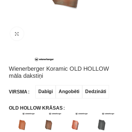
Klikšķini, lai palielinātu attēlu
Wienerberger Koramic OLD HOLLOW
māla dakstiņi
Dabīgi
Angobēti
Dedzināti
VIRSMA
OLD HOLLOW KRĀSAS