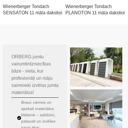
Wienerberger Tondach
Wienerberger Tondach
SENSATON 11 māla dakstiņi
PLANOTON 11 māla dakstiņi
ORBERG jumtu
vairumtirdzniecības
bāze - vieta, kur
profesionāļi un māju
saimnieki izvēlas jumta
materiālus!
Brauc ciemos un
apskati materiālus
klātienē – salīdzini,
patausti un izvēlies
savai ēkai