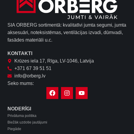
SIA ORBERG sortimentā: kvalitatīvi jumta segumi, jumta
aksesuāri, noteksistēmas, ventilācijas izvadi, dūmvadi,
fasādes materiāli u.c.
KONTAKTI
Krūzes iela 17, Rīga, LV-1046, Latvija
+371 67 39 51 51
info@orberg.lv
Seko mums:
NODERĪGI
Privātuma politika
Biežāk uzdotie jautājumi
Piegāde