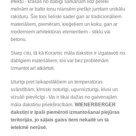
efektu - krāsas no dabīgi sarkanām līdz pelēki
melnām ar balto toņu niansēm piešķir jumtam unikālu
raksturu. Šie toņi lieliski sader gan ar tradicionāliem
materiāliem, piemēram, ķieģeļiem un koku, gan ar
moderniem arhitektūras elementiem - stiklu vai
betonu.
Starp citu, tā kā Koramic māla dakstiņi ir izgatavoti no
dabīgiem materiāliem, tos var bez problēmām
izmantot arī atkārtoti.
Izturīgi pret laikapstākļiem un temperatūras
svārstībām, ķīmiski noturīgi, ugunsizturīgi, klusi un
vizuāli pievilcīgi - tās ir tikai dažas no galvenajām
māla dakstiņu priekšrocībām.
WIENERBERGER
dakstiņi ir īpaši piemēroti izmantošanai piejūras
teritorijās, jo sāļais gaiss tiem nekaitē un tā
ietekmē nerūsē.