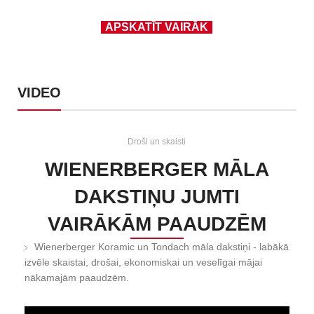
APSKATĪT VAIRĀK
VIDEO
Droši un skaisti
WIENERBERGER MĀLA
DAKSTIŅU JUMTI
VAIRĀKĀM PAAUDZĒM
Wienerberger Koramic un Tondach māla dakstiņi - labākā
izvēle skaistai, drošai, ekonomiskai un veselīgai mājai
nākamajām paaudzēm.