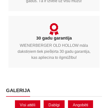
gadus. Tā ir izvēle uz visu mūžu!
30 gadu garantija
WIENERBERGER OLD HOLLOW māla
dakstiņiem tiek piešķirta 30 gadu garantija,
kas apliecina to ilgmūžību!
GALERIJA
Visi attēli
Dabīgi
Angobēti