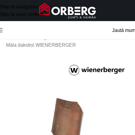
Skip to navigation
Skip to main content
Jautā mu
Sākums
/
Jumta segumi
/
Māla dakstiņi WIENERBERGER