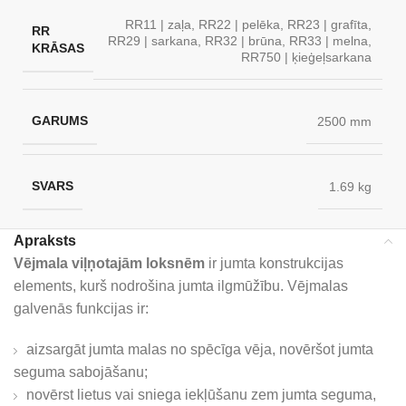
RR11 | zaļa
,
RR22 | pelēka
,
RR23 | grafīta
,
RR
RR29 | sarkana
,
RR32 | brūna
,
RR33 | melna
,
KRĀSAS
RR750 | ķieģeļsarkana
GARUMS
2500 mm
SVARS
1.69 kg
Apraksts
Vējmala viļņotajām loksnēm
ir jumta konstrukcijas
elements, kurš nodrošina jumta ilgmūžību. Vējmalas
galvenās funkcijas ir:
aizsargāt jumta malas no spēcīga vēja, novēršot jumta
seguma sabojāšanu;
novērst lietus vai sniega iekļūšanu zem jumta seguma,