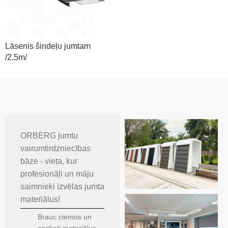
Lāsenis šindeļu jumtam
/2,5m/
ORBERG jumtu
vairumtirdzniecības
bāze - vieta, kur
profesionāļi un māju
saimnieki izvēlas jumta
materiālus!
Brauc ciemos un
apskati materiālus