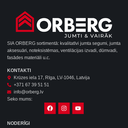
SIA ORBERG sortimentā: kvalitatīvi jumta segumi, jumta
aksesuāri, noteksistēmas, ventilācijas izvadi, dūmvadi,
fasādes materiāli u.c.
KONTAKTI
Krūzes iela 17, Rīga, LV-1046, Latvija
+371 67 39 51 51
info@orberg.lv
Seko mums:
NODERĪGI