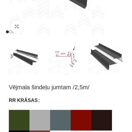
Klikšķini, lai palielinātu attēlu
Vējmala šindeļu jumtam /2,5m/
RR KRĀSAS