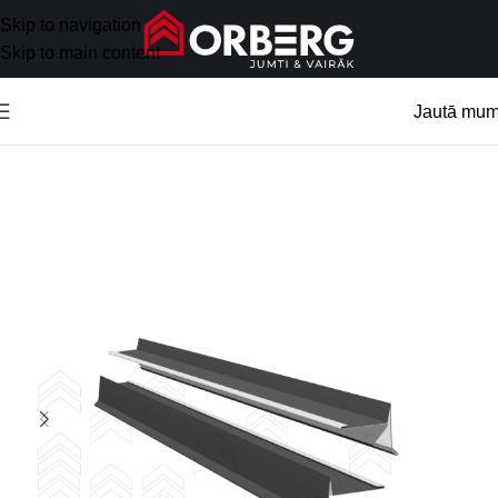
Skip to navigation
Skip to main content
Jautā mu
Sākums
/
Jumta aksesuāri
/
Metāla aksesuāri