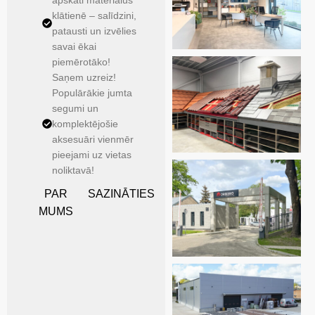
klātienē – salīdzini,
patausti un izvēlies
savai ēkai
piemērotāko!
Saņem uzreiz!
Populārākie jumta
segumi un
komplektējošie
aksesuāri vienmēr
pieejami uz vietas
noliktavā!
PAR
SAZINĀTIES
MUMS