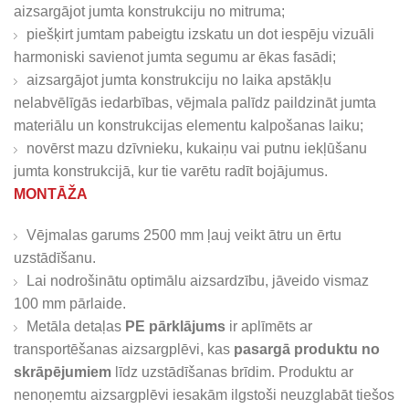
aizsargājot jumta konstrukciju no mitruma;
piešķirt jumtam pabeigtu izskatu un dot iespēju vizuāli
harmoniski savienot jumta segumu ar ēkas fasādi;
aizsargājot jumta konstrukciju no laika apstākļu
nelabvēlīgās iedarbības, vējmala palīdz paildzināt jumta
materiālu un konstrukcijas elementu kalpošanas laiku;
novērst mazu dzīvnieku, kukaiņu vai putnu iekļūšanu
jumta konstrukcijā, kur tie varētu radīt bojājumus.
MONTĀŽA
Vējmalas garums 2500 mm ļauj veikt ātru un ērtu
uzstādīšanu.
Lai nodrošinātu optimālu aizsardzību, jāveido vismaz
100 mm pārlaide.
Metāla detaļas
PE pārklājums
ir aplīmēts ar
transportēšanas aizsargplēvi, kas
pasargā produktu no
skrāpējumiem
līdz uzstādīšanas brīdim. Produktu ar
nenoņemtu aizsargplēvi iesakām ilgstoši neuzglabāt tiešos