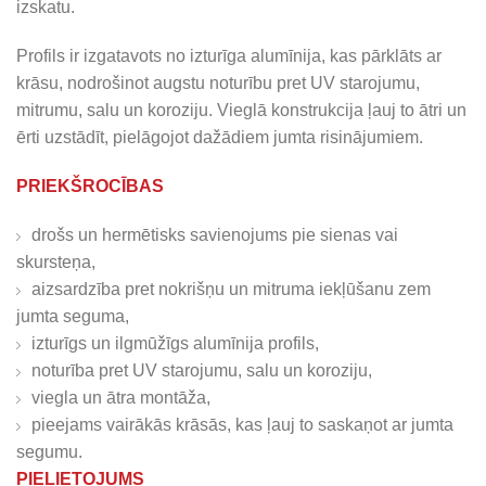
izskatu.
Profils ir izgatavots no izturīga alumīnija, kas pārklāts ar
krāsu, nodrošinot augstu noturību pret UV starojumu,
mitrumu, salu un koroziju. Vieglā konstrukcija ļauj to ātri un
ērti uzstādīt, pielāgojot dažādiem jumta risinājumiem.
PRIEKŠROCĪBAS
drošs un hermētisks savienojums pie sienas vai
skursteņa,
aizsardzība pret nokrišņu un mitruma iekļūšanu zem
jumta seguma,
izturīgs un ilgmūžīgs alumīnija profils,
noturība pret UV starojumu, salu un koroziju,
viegla un ātra montāža,
pieejams vairākās krāsās, kas ļauj to saskaņot ar jumta
segumu.
PIELIETOJUMS