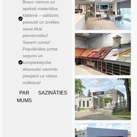
Brauc ciemos un
apskati materiālus
klātienē – salīdzini,
patausti un izvēlies
savai ēkai
piemērotāko!
Saņem uzreiz!
Populārākie jumta
segumi un
komplektējošie
aksesuāri vienmēr
pieejami uz vietas
noliktavā!
PAR
SAZINĀTIES
MUMS