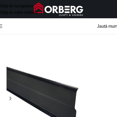
Skip to navigation
Skip to main content
Jautā mu
Sākums
/
Jumta aksesuāri
/
Metāla aksesuāri