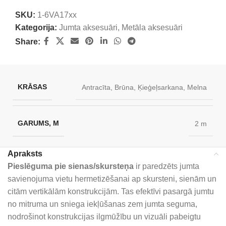
SKU:
1-6VA17xx
Kategorija:
Jumta aksesuāri
,
Metāla aksesuāri
Share:
KRĀSAS
Antracīta
,
Brūna
,
Ķieģeļsarkana
,
Melna
GARUMS, M
2 m
Apraksts
Pieslēguma pie sienas/skursteņa
ir paredzēts jumta
savienojuma vietu hermetizēšanai ap skursteni, sienām un
citām vertikālām konstrukcijām. Tas efektīvi pasargā jumtu
no mitruma un sniega iekļūšanas zem jumta seguma,
nodrošinot konstrukcijas ilgmūžību un vizuāli pabeigtu