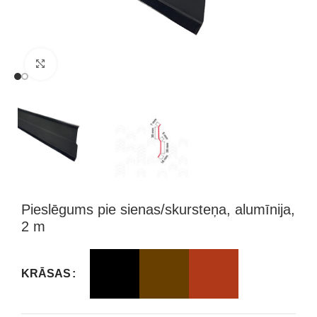
Klikšķini, lai palielinātu attēlu
Pieslēgums pie sienas/skursteņa, alumīnija,
2 m
KRĀSAS