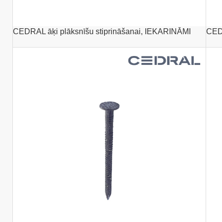
CEDRAL āķi plāksnīšu stiprināšanai, IEKARINĀMI
CEDR