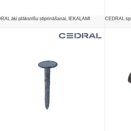
AL āķi plāksnīšu stiprināšanai, IEKAĻAMI
CEDRAL sp