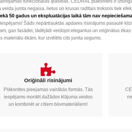
vainojamas funkcionālās īpašības. CEDRAL plāksnītes ir izturīg
eida jumta negaisa, lietus un krusas radītais troksnis tiek efek
k nekā 50 gadus un ekspluatācijas laikā tām nav nepiecieša
ir iespējams! Šāds nepārtrauktās apdares risinājums pasaulē kļ
, gan fasādei, tādējādi veidojot elegantus un oriģinālus ēkas 
s materiālu ēkām, kur izvēlēts cits jumta segums.
Oriģināli risinājumi
Plāksnītes pieejamas vairākās formās. Tās
CED
iespējams montēt dažādos klājuma veidos
mo
un kombinēt ar citiem būvmateriāliem!