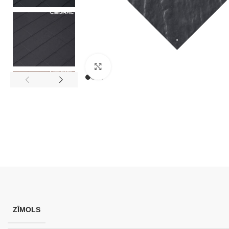
Klikšķini, lai palielinātu attēlu
ZĪMOLS