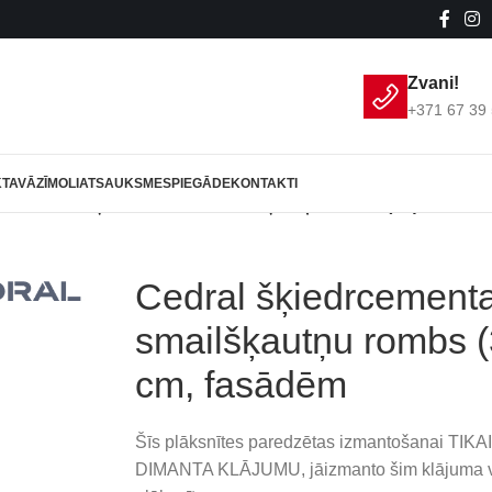
Zvani!
+371 67 39 
KTAVĀ
ZĪMOLI
ATSAUKSMES
PIEGĀDE
KONTAKTI
RAL
/
Cedral šķiedrcementa smailšķautņu rombs (3F) 40×40 
Cedral šķiedrcement
smailšķautņu rombs 
cm, fasādēm
Šīs plāksnītes paredzētas izmantošanai TIKAI
DIMANTA KLĀJUMU, jāizmanto šim klājuma ve