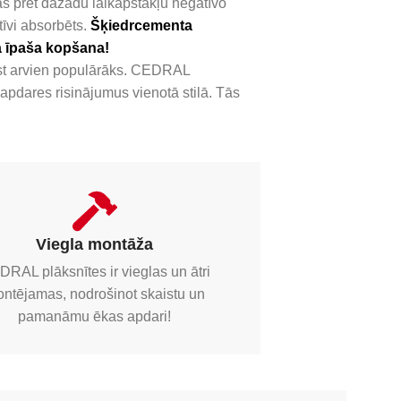
as pret dažādu laikapstākļu negatīvo
tīvi absorbēts.
Šķiedrcementa
ma īpaša kopšana!
ūst arvien populārāks. CEDRAL
apdares risinājumus vienotā stilā. Tās
Viegla montāža
RAL plāksnītes ir vieglas un ātri
ntējamas, nodrošinot skaistu un
pamanāmu ēkas apdari!