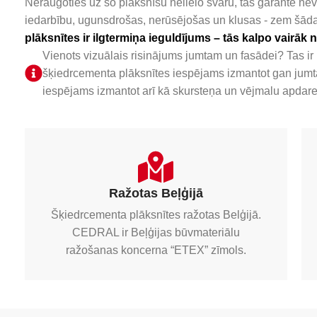
Neraugoties uz šo plāksnīšu nelielo svaru, tās garantē ne
iedarbību, ugunsdrošas, nerūsējošas un klusas - zem šāda v
plāksnītes ir ilgtermiņa ieguldījums – tās kalpo vairā
Vienots vizuālais risinājums jumtam un fasādei? Tas 
šķiedrcementa plāksnītes iespējams izmantot gan jumtam
iespējams izmantot arī kā skursteņa un vējmalu apdare
Ražotas Beļģijā
Šķiedrcementa plāksnītes ražotas Belģijā.
CEDRAL ir Beļģijas būvmateriālu
ražošanas koncerna “ETEX” zīmols.