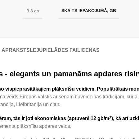
SKAITS IEPAKOJUMĀ, GB
9.8 gb
APRAKSTS
LEJUPIELĀDES FAILI
CENAS
 - elegants un pamanāms apdares risi
ispieprasītākajiem plāksnīšu veidiem. Populārākais montāž
ma veids Eiropas valstīs ar senām būvniecības tradīcijām, kur aug
cijā, Lielbritānijā un citur.
ram, tās ir ļoti ekonomiskas (aptuveni 12 gb/m
2
), kā arī uzk
cementa plāksnīšu apdares veids.