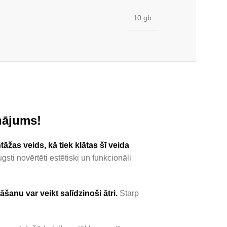
10 gb
nājums!
as veids, kā tiek klātas šī veida
sti novērtēti estētiski un funkcionāli
lāšanu var veikt salīdzinoši ātri.
Starp