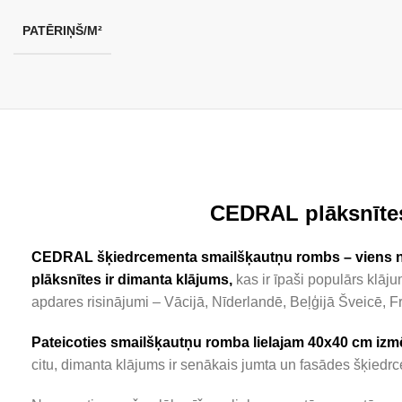
PATĒRIŅŠ/M²
CEDRAL plāksnītes
CEDRAL šķiedrcementa smailšķautņu rombs – viens no v
plāksnītes ir dimanta klājums
,
kas ir īpaši populārs klāju
apdares risinājumi – Vācijā, Nīderlandē, Beļģijā Šveicē, Fran
Pateicoties smailšķautņu romba lielajam 40x40 cm izmē
citu, dimanta klājums ir senākais jumta un fasādes šķiedr