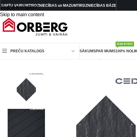
JUMTU VAIRUMTIRDZNIECĪBAS un MAZUMTIRDZNIECĪBAS BĀZE
Skip to navigation
Skip to main content
IESKATIES!
PREČU KATALOGS
SĀKUMS
PAR MUMS
100% NOLI
Sākums
/
Fasādes materiāli
/
Šķiedrcementa plāksnītes CED