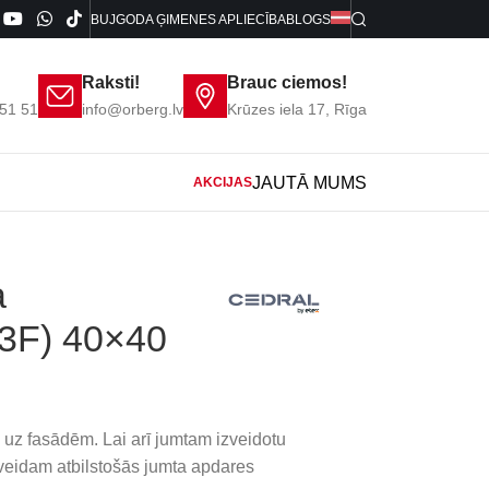
BUJ
GODA ĢIMENES APLIECĪBA
BLOGS
Raksti!
Brauc ciemos!
51 51
info@orberg.lv
Krūzes iela 17, Rīga
JAUTĀ MUMS
AKCIJAS
cm, fasādēm
a
(3F) 40×40
 uz fasādēm. Lai arī jumtam izveidotu
idam atbilstošās jumta apdares