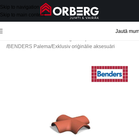
Skip to navigation
Skip to main content
Jautā mu
Sākums
/
Jumta aksesuāri
/
Oriģinālie jumtu aksesuāri
/
BENDERS Palema/Exklusiv oriģinālie aksesuāri