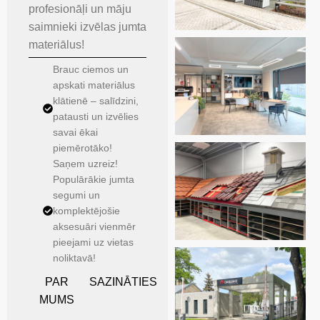
profesionāļi un māju
saimnieki izvēlas jumta
materiālus!
Brauc ciemos un
apskati materiālus
klātienē – salīdzini,
patausti un izvēlies
savai ēkai
piemērotāko!
Saņem uzreiz!
Populārākie jumta
segumi un
komplektējošie
aksesuāri vienmēr
pieejami uz vietas
noliktavā!
PAR
SAZINĀTIES
MUMS