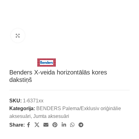
Klikšķini, lai palielinātu attēlu
Benders X-veida horizontālās kores
dakstiņš
SKU:
1-6371xx
Kategorija:
BENDERS Palema/Exklusiv oriģinālie
aksesuāri
,
Jumta aksesuāri
Share: