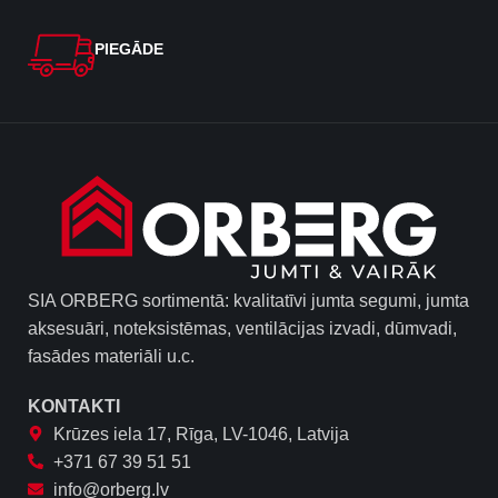
PIEGĀDE
SIA ORBERG sortimentā: kvalitatīvi jumta segumi, jumta
aksesuāri, noteksistēmas, ventilācijas izvadi, dūmvadi,
fasādes materiāli u.c.
KONTAKTI
Krūzes iela 17, Rīga, LV-1046, Latvija
+371 67 39 51 51
info@orberg.lv