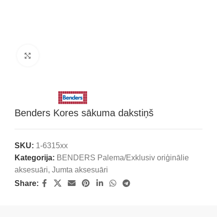
Klikšķini, lai palielinātu attēlu
Benders Kores sākuma dakstiņš
SKU:
1-6315xx
Kategorija:
BENDERS Palema/Exklusiv oriģinālie
aksesuāri
,
Jumta aksesuāri
Share: