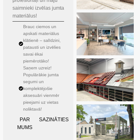
profesionāļi un māju
saimnieki izvēlas jumta
materiālus!
Brauc ciemos un
apskati materiālus
klātienē – salīdzini,
patausti un izvēlies
savai ēkai
piemērotāko!
Saņem uzreiz!
Populārākie jumta
segumi un
komplektējošie
aksesuāri vienmēr
pieejami uz vietas
noliktavā!
PAR
SAZINĀTIES
MUMS