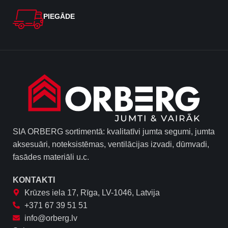
PIEGĀDE
SIA ORBERG sortimentā: kvalitatīvi jumta segumi, jumta
aksesuāri, noteksistēmas, ventilācijas izvadi, dūmvadi,
fasādes materiāli u.c.
KONTAKTI
Krūzes iela 17, Rīga, LV-1046, Latvija
+371 67 39 51 51
info@orberg.lv