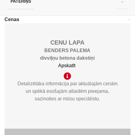
PATĒRIŅŠ
–
Cenas
CENU LAPA
BENDERS PALEMA
divviļņu betona dakstiņi
Apskatīt
Detalizētāka informācija par aktuālajām cenām
un spēkā esošajām atlaidēm pieejama,
sazinoties ar mūsu speciālistu.