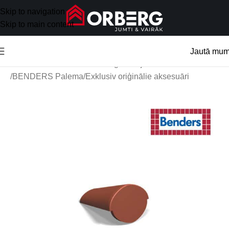
Skip to navigation
Skip to main content
Jautā mu
Sākums
/
Jumta aksesuāri
/
Oriģinālie jumtu aksesuāri
/
BENDERS Palema/Exklusiv oriģinālie aksesuāri